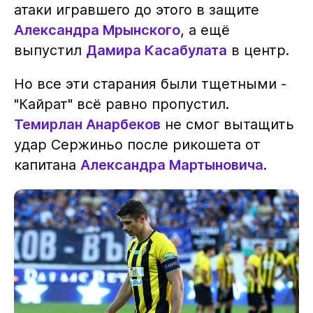
атаки игравшего до этого в защите
Александра Мрынского
, а ещё
выпустил
Дамира Касабулата
в центр.
Но все эти старания были тщетными -
"Кайрат" всё равно пропустил.
Темирлан Анарбеков
не смог вытащить
удар Сержиньо после рикошета от
капитана
Александра Мартыновича
.