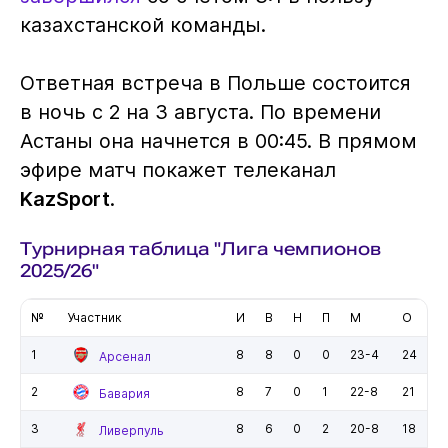
казахстанской команды.
Ответная встреча в Польше состоится
в ночь с 2 на 3 августа. По времени
Астаны она начнется в 00:45. В прямом
эфире матч покажет телеканал
KazSport
.
Турнирная таблица "Лига чемпионов
2025/26"
№
Участник
И
В
Н
П
М
О
1
8
8
0
0
23-4
24
Арсенал
2
8
7
0
1
22-8
21
Бавария
3
8
6
0
2
20-8
18
Ливерпуль