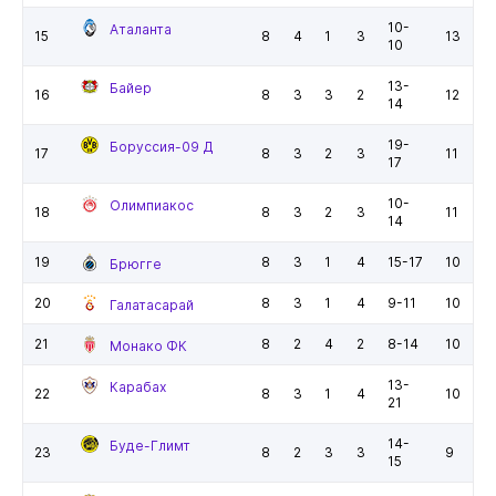
10-
Аталанта
15
8
4
1
3
13
10
13-
Байер
16
8
3
3
2
12
14
19-
Боруссия-09 Д
17
8
3
2
3
11
17
10-
Олимпиакос
18
8
3
2
3
11
14
19
8
3
1
4
15-17
10
Брюгге
20
8
3
1
4
9-11
10
Галатасарай
21
8
2
4
2
8-14
10
Монако ФК
13-
Карабах
22
8
3
1
4
10
21
14-
Буде-Глимт
23
8
2
3
3
9
15