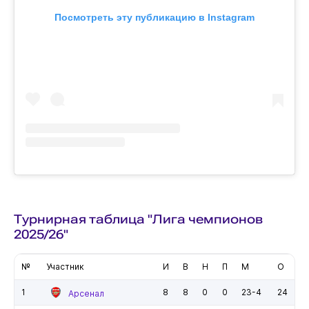
Посмотреть эту публикацию в Instagram
Турнирная таблица "Лига чемпионов
2025/26"
№
Участник
И
В
Н
П
М
О
1
8
8
0
0
23-4
24
Арсенал