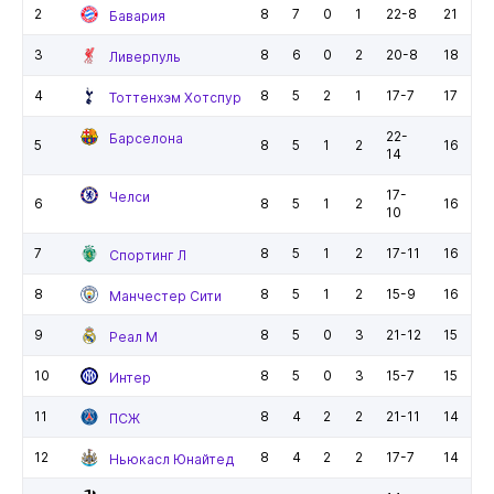
2
8
7
0
1
22-8
21
Бавария
3
8
6
0
2
20-8
18
Ливерпуль
4
8
5
2
1
17-7
17
Тоттенхэм Хотспур
22-
Барселона
5
8
5
1
2
16
14
17-
Челси
6
8
5
1
2
16
10
7
8
5
1
2
17-11
16
Спортинг Л
8
8
5
1
2
15-9
16
Манчестер Сити
9
8
5
0
3
21-12
15
Реал М
10
8
5
0
3
15-7
15
Интер
11
8
4
2
2
21-11
14
ПСЖ
12
8
4
2
2
17-7
14
Ньюкасл Юнайтед