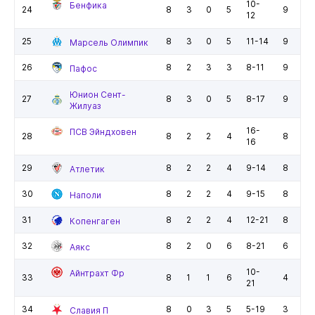
10-
Бенфика
24
8
3
0
5
9
12
25
8
3
0
5
11-14
9
Марсель Олимпик
26
8
2
3
3
8-11
9
Пафос
Юнион Сент-
27
8
3
0
5
8-17
9
Жилуаз
16-
ПСВ Эйндховен
28
8
2
2
4
8
16
29
8
2
2
4
9-14
8
Атлетик
30
8
2
2
4
9-15
8
Наполи
31
8
2
2
4
12-21
8
Копенгаген
32
8
2
0
6
8-21
6
Аякс
10-
Айнтрахт Фр
33
8
1
1
6
4
21
34
8
0
3
5
5-19
3
Славия П