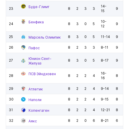
14-
Буде-Глимт
23
8
2
3
3
9
15
10-
Бенфика
24
8
3
0
5
9
12
25
8
3
0
5
11-14
9
Марсель Олимпик
26
8
2
3
3
8-11
9
Пафос
Юнион Сент-
27
8
3
0
5
8-17
9
Жилуаз
16-
ПСВ Эйндховен
28
8
2
2
4
8
16
29
8
2
2
4
9-14
8
Атлетик
30
8
2
2
4
9-15
8
Наполи
31
8
2
2
4
12-21
8
Копенгаген
32
8
2
0
6
8-21
6
Аякс