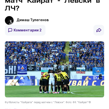
матч "Кайрат" - "Левски" в
ЛЧ?
Димаш Тулегенов
Комментарии
2
Футболисты "Кайрата" перед матчем с "Левски". Фото: ФК "Кайрат"©