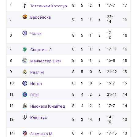
4
8
5
2
1
17-7
17
Тоттенхэм Хотспур
22-
Барселона
5
8
5
1
2
16
14
17-
Челси
6
8
5
1
2
16
10
7
8
5
1
2
17-11
16
Спортинг Л
8
8
5
1
2
15-9
16
Манчестер Сити
9
8
5
0
3
21-12
15
Реал М
10
8
5
0
3
15-7
15
Интер
11
8
4
2
2
21-11
14
ПСЖ
12
8
4
2
2
17-7
14
Ньюкасл Юнайтед
14-
Ювентус
13
8
3
4
1
13
10
14
8
4
1
3
17-15
13
Атлетико М