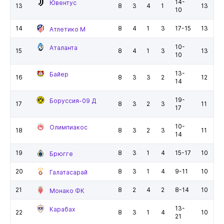
14-
Ювентус
13
8
3
4
1
13
10
14
8
4
1
3
17-15
13
Атлетико М
10-
Аталанта
15
8
4
1
3
13
10
13-
Байер
16
8
3
3
2
12
14
19-
Боруссия-09 Д
17
8
3
2
3
11
17
10-
Олимпиакос
18
8
3
2
3
11
14
19
8
3
1
4
15-17
10
Брюгге
20
8
3
1
4
9-11
10
Галатасарай
21
8
2
4
2
8-14
10
Монако ФК
13-
Карабах
22
8
3
1
4
10
21