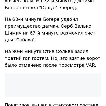
хозяев поля. На 32-й минуте Джеймс
Богере вывел "Орхус" вперед.
На 63-й минуте Богере удвоил
преимущество датчан. Серб Велько
Шимич на 67-й минуте размочил счет
для "Сабаха".
На 90-й минуте Стив Сольве забил
третий гол гостям. Но, это взятие ворот
было отменено после просмотра VAR.
Покатилов вышел в стартовом составе