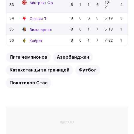
10-
Айнтрахт Фр
33
8
1
1
6
4
21
34
8
0
3
5
5-19
3
Славия П
35
8
0
1
7
5-18
1
Вильярреал
36
8
0
1
7
7-22
1
Кайрат
Лига чемпионов
Азербайджан
Казахстанцы за границей
Футбол
Покатилов Стас
РЕКЛАМА