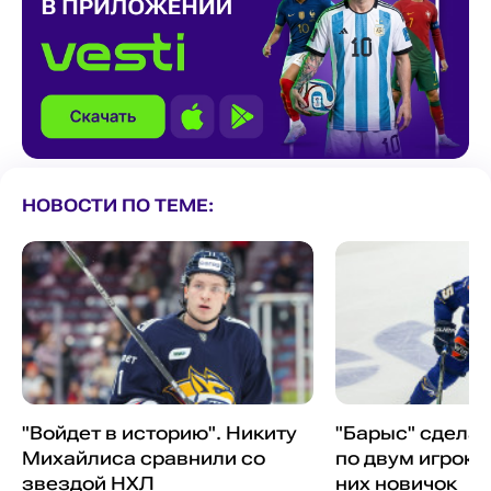
НОВОСТИ ПО ТЕМЕ:
"Войдет в историю". Никиту
"Барыс" сдела
Михайлиса сравнили со
по двум игрока
звездой НХЛ
них новичок