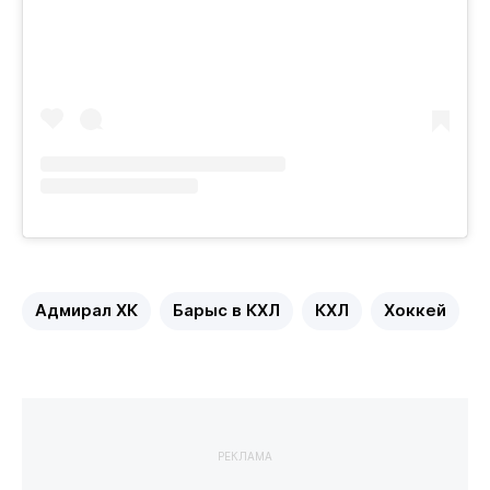
Адмирал ХК
Барыс в КХЛ
КХЛ
Хоккей
РЕКЛАМА