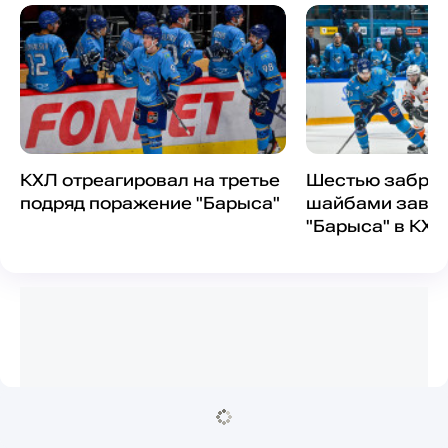
КХЛ отреагировал на третье
Шестью забро
подряд поражение "Барыса"
шайбами заве
"Барыса" в КХЛ