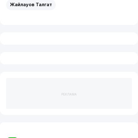
Жайлауов Талгат
РЕКЛАМА