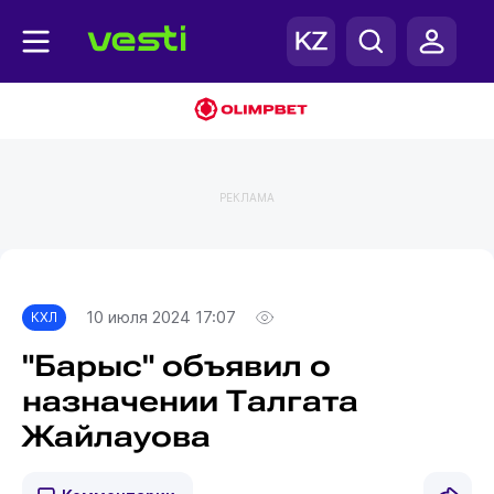
РЕКЛАМА
Главная
КХЛ
10 июля 2024 17:07
КХЛ
"Барыс" объявил о
назначении Талгата
Жайлауова