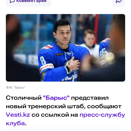
Комментарии
©ХК "Барыс"
Столичный
"Барыс"
представил
новый тренерский штаб, сообщают
Vesti.kz
со ссылкой на
пресс-службу
клуба
.