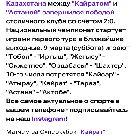
Казахстана
между
"Кайратом"
и
"Астаной"
завершился победой
столичного клуба со счетом 2:0.
Национальный чемпионат стартует
играми первого тура в ближайшие
выходные. 9 марта (суббота) играют
"Тобол" - "Иртыш", "Жетысу" -
"Окжетпес", "Ордабасы" - "Шахтер".
10-го числа встретятся "Кайсар" -
"Атырау", "Кайрат" - "Тараз",
"Астана" - "Актобе".
Все самое актуальное о спорте в
вашем телефоне - подписывайтесь
на наш
Instagram
!
Матчем за Суперкубок
"Кайрат" -