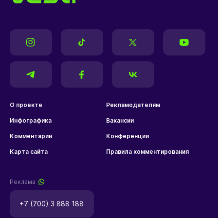
"Манчестер Сити"
усилился чемпионом мира
Комментарии
©Depositphotos/operations@newsimages.co.uk
Стало известно о новом усилении