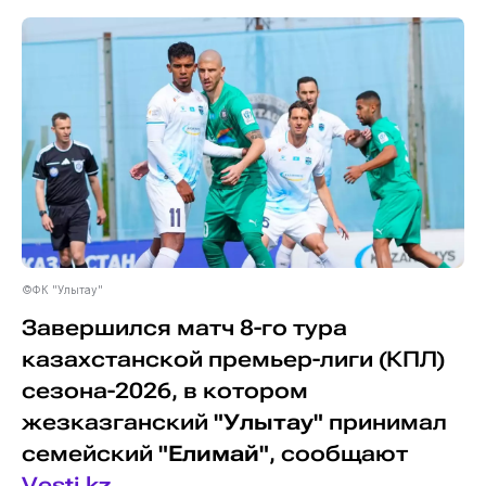
©ФК "Улытау"
Завершился матч 8-го тура
казахстанской премьер-лиги (КПЛ)
сезона-2026, в котором
жезказганский
"Улытау"
принимал
семейский
"Елимай"
, сообщают
Vesti.kz
.