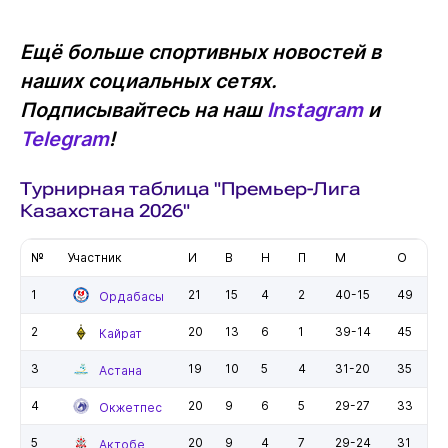
Ещё больше спортивных новостей в
наших социальных сетях.
Подписывайтесь на наш
Instagram
и
Telegram
!
Турнирная таблица "Премьер-Лига
Казахстана 2026"
№
Участник
И
В
Н
П
М
О
1
21
15
4
2
40-15
49
Ордабасы
2
20
13
6
1
39-14
45
Кайрат
3
19
10
5
4
31-20
35
Астана
4
20
9
6
5
29-27
33
Окжетпес
5
20
9
4
7
29-24
31
Актобе