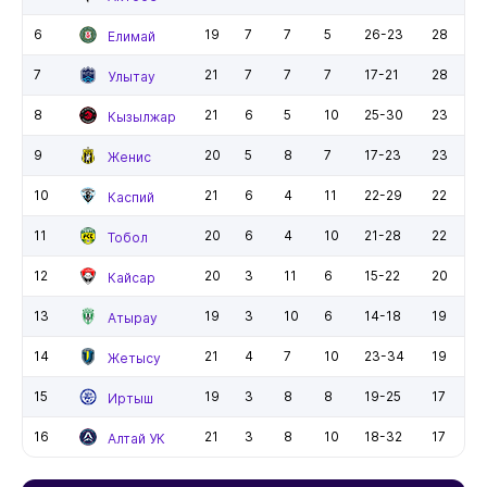
6
19
7
7
5
26-23
28
Елимай
7
21
7
7
7
17-21
28
Улытау
8
21
6
5
10
25-30
23
Кызылжар
9
20
5
8
7
17-23
23
Женис
10
21
6
4
11
22-29
22
Каспий
11
20
6
4
10
21-28
22
Тобол
12
20
3
11
6
15-22
20
Кайсар
13
19
3
10
6
14-18
19
Атырау
14
21
4
7
10
23-34
19
Жетысу
15
19
3
8
8
19-25
17
Иртыш
16
21
3
8
10
18-32
17
Алтай УК