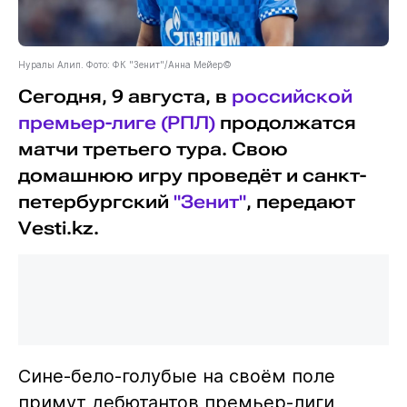
Нуралы Алип. Фото: ФК "Зенит"/Анна Мейер©
Сегодня, 9 августа, в
российской
премьер-лиге (РПЛ)
продолжатся
матчи третьего тура. Свою
домашнюю игру проведёт и санкт-
петербургский
"Зенит"
, передают
Vesti.kz.
Сине-бело-голубые на своём поле
примут дебютантов премьер-лиги