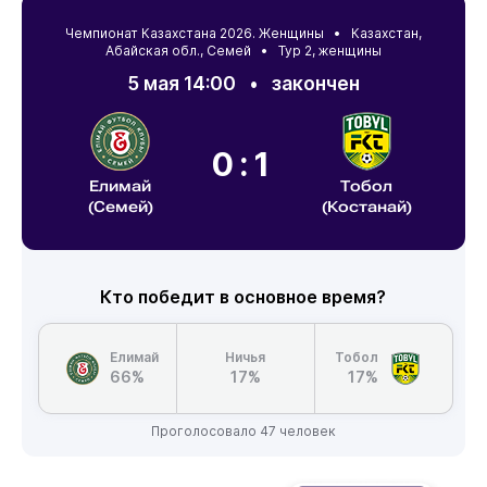
Чемпионат Казахстана 2026. Женщины •
Казахстан
,
Абайская обл.
,
Семей
• Тур 2, женщины
5 мая 14:00
•
закончен
0:1
Елимай
Тобол
(Семей)
(Костанай)
Кто победит в основное время?
Елимай
Ничья
Тобол
66%
17%
17%
Проголосовало 47 человек