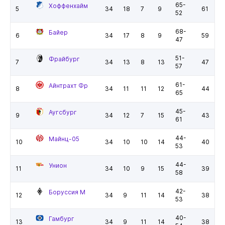
65-
Хоффенхайм
5
34
18
7
9
61
52
68-
Байер
6
34
17
8
9
59
47
51-
Фрайбург
7
34
13
8
13
47
57
61-
Айнтрахт Фр
8
34
11
11
12
44
65
45-
Аугсбург
9
34
12
7
15
43
61
44-
Майнц-05
10
34
10
10
14
40
53
44-
Унион
11
34
10
9
15
39
58
42-
Боруссия М
12
34
9
11
14
38
53
40-
Гамбург
13
34
9
11
14
38