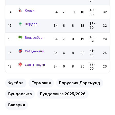
54
49-
Кельн
14
34
7
11
16
32
63
37-
Вердер
15
34
8
8
18
32
60
45-
Вольфсбург
16
34
7
8
19
29
69
41-
Хайденхайм
17
34
6
8
20
26
72
29-
Санкт-Паули
18
34
6
8
20
26
60
Футбол
Германия
Боруссия Дортмунд
Бундеслига
Бундеслига 2025/2026
Бавария