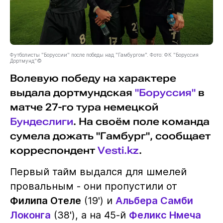
Футболисты "Боруссии" после победы над "Гамбургом". Фото: ФК "Боруссия
Дортмунд"©
Волевую победу на характере
выдала дортмундская
"Боруссия"
в
матче 27-го тура немецкой
Бундеслиги
. На своём поле команда
сумела дожать "Гамбург", сообщает
корреспондент
Vesti.kz
.
Первый тайм выдался для шмелей
провальным - они пропустили от
Филипа Отеле
(19') и
Альбера Самби
Локонга
(38'), а на 45-й
Феликс Нмеча