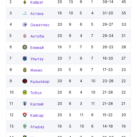
2
20
13
6
1
39-14
45
Кайрат
3
19
10
5
4
31-20
35
Астана
4
20
9
6
5
29-27
33
Окжетпес
5
20
9
4
7
29-24
31
Актобе
6
19
7
7
5
26-23
28
Елимай
7
20
7
6
7
16-20
27
Улытау
8
20
5
8
7
17-23
23
Женис
9
20
6
4
10
23-28
22
Кызылжар
10
20
6
4
10
21-28
22
Тобол
11
20
6
3
11
21-28
21
Каспий
12
20
3
11
6
15-22
20
Кайсар
13
19
3
10
6
14-18
19
Атырау