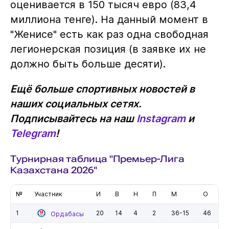
оценивается в 150 тысяч евро (83,4
миллиона тенге). На данный момент в
"Женисе" есть как раз одна свободная
легионерская позиция (в заявке их не
должно быть больше десяти).
Ещё больше спортивных новостей в
наших социальных сетях.
Подписывайтесь на наш
Instagram
и
Telegram
!
Турнирная таблица "Премьер-Лига
Казахстана 2026"
№
Участник
И
В
Н
П
М
О
1
20
14
4
2
36-15
46
Ордабасы