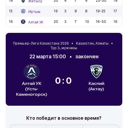
14
20
4
7
9
23-30
19
Жетысу
15
19
3
8
8
19-25
17
Иртыш
16
20
3
7
10
16-30
16
Алтай УК
Премьер-Лига Казахстана 2026 •
Казахстан
,
Алматы
•
Тур 3, мужчины
22 марта 15:00
•
закончен
0:0
Алтай УК
Каспий
(Усть-
(Актау)
Каменогорск)
Кто победит в основное время?