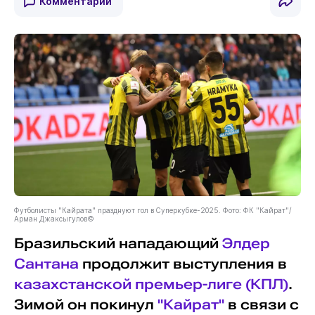
Комментарии
Футболисты "Кайрата" празднуют гол в Суперкубке-2025. Фото: ФК "Кайрат"/
Арман Джаксыгулов©
Бразильский нападающий
Элдер
Сантана
продолжит выступления в
казахстанской премьер-лиге (КПЛ)
.
Зимой он покинул
"Кайрат"
в связи с