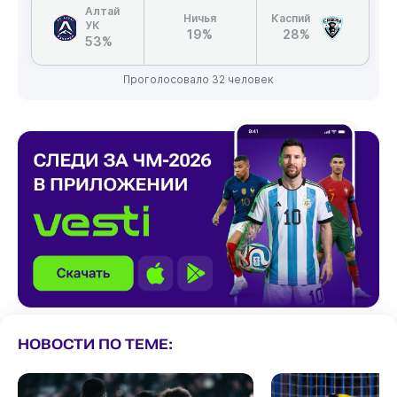
Алтай
Ничья
Каспий
УК
19%
28%
53%
Проголосовало 32 человек
НОВОСТИ ПО ТЕМЕ: