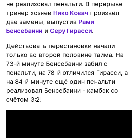
не реализовал пенальти. В перерыве
тренер хозяев
Нико Ковач
произвёл
две замены, выпустив
Рами
Бенсебаини
и
Серу Гирасси
.
Действовать перестановки начали
только во второй половине тайма. На
73-й минуте Бенсебаини забил с
пенальти, на 78-й отличился Гирасси, а
на 84-й минуте ещё один пенальти
реализовал Бенсебаини - камбэк со
счётом 3:2!