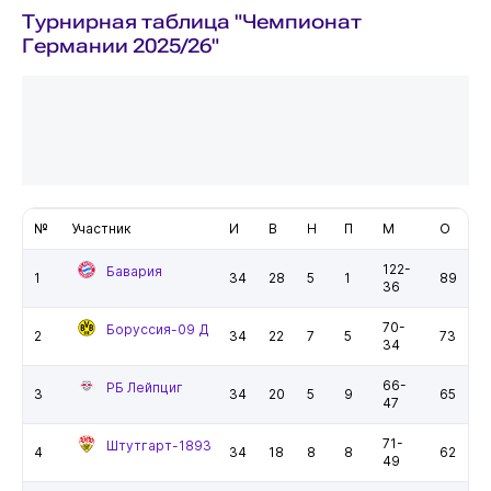
Турнирная таблица "Чемпионат
Германии 2025/26"
№
Участник
И
В
Н
П
М
О
122-
Бавария
1
34
28
5
1
89
36
70-
Боруссия-09 Д
2
34
22
7
5
73
34
66-
РБ Лейпциг
3
34
20
5
9
65
47
71-
Штутгарт-1893
4
34
18
8
8
62
49