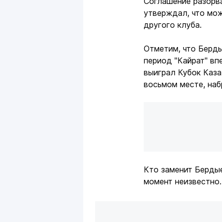
Соглашение разорв
утверждал, что мож
другого клуба.
Отметим, что Берды
период "Кайрат" вп
выиграл Кубок Каза
восьмом месте, наб
Кто заменит Бердые
момент неизвестно.