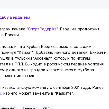
удьбу Бердыева
еграм-канала
"СпортРадар.kz"
, Бердыев продолжит
 в России.
 слышали, что Курбан Бердыев вместе со своим
покинул "Кайрат". Добавлю немного деталей: Бикеич и
 ушли в тульский "Арсенал", который по итогам
етел из РПЛ. Выходит, в российском пердиве условия
чем у одного из грандов казахстанского футбола.
" - пишет источник.
 казахстанскую команду с сентября 2021 года. Ранее
о
, кто его может заменить в "Кайрате".
Кайрат ФК
Алматы
КПЛ