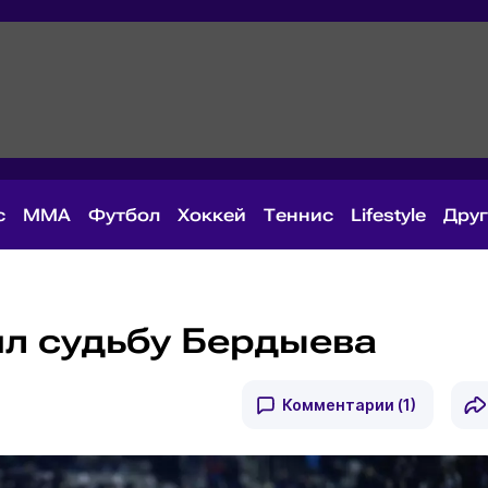
с
MMA
Футбол
Хоккей
Теннис
Lifestyle
Дру
ил судьбу Бердыева
Комментарии
(1)