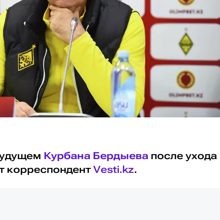
будущем
Курбана Бердыева
после ухода
ет корреспондент
Vesti.kz
.