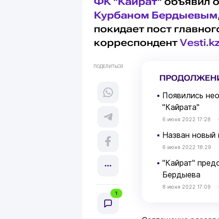
ФК "Кайрат"
объявил о
Курбаном Бердыевым
покидает пост главног
корреспондент
Vesti.k
ПОДЕЛИТЬСЯ
ПРОДОЛЖЕН
▪
Появились не
"Кайрата"
6 июня 2022 17:28
▪
Назван новый 
6 июня 2022 18:29
▪
"Кайрат" пред
Бердыева
8 июня 2022 17:09
1