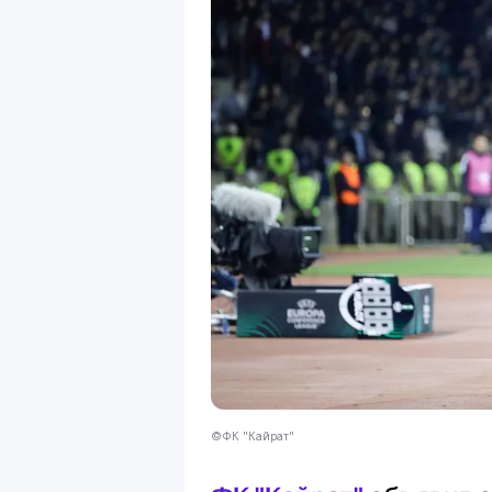
©ФК "Кайрат"