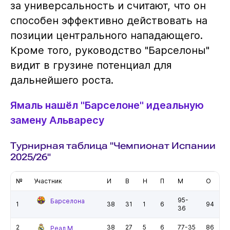
за универсальность и считают, что он
способен эффективно действовать на
позиции центрального нападающего.
Кроме того, руководство "Барселоны"
видит в грузине потенциал для
дальнейшего роста.
Ямаль нашёл "Барселоне" идеальную
замену Альваресу
Турнирная таблица "Чемпионат Испании
2025/26"
№
Участник
И
В
Н
П
М
О
95-
Барселона
1
38
31
1
6
94
36
2
38
27
5
6
77-35
86
Реал М