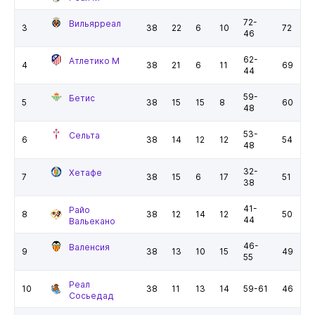
72-
Вильярреал
3
38
22
6
10
72
46
62-
Атлетико М
4
38
21
6
11
69
44
59-
Бетис
5
38
15
15
8
60
48
53-
Сельта
6
38
14
12
12
54
48
32-
Хетафе
7
38
15
6
17
51
38
41-
Райо
8
38
12
14
12
50
44
Вальекано
46-
Валенсия
9
38
13
10
15
49
55
Реал
10
38
11
13
14
59-61
46
Сосьедад