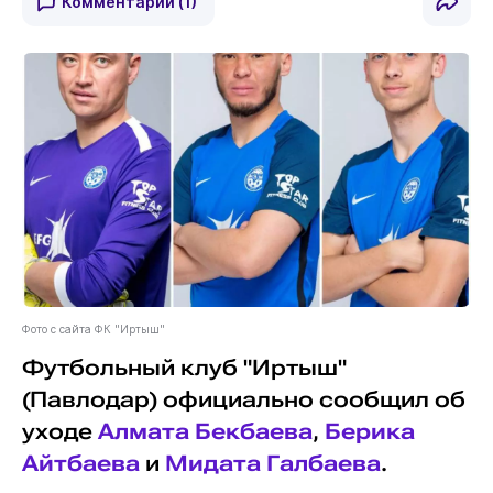
Комментарии
(1)
Фото с сайта ФК "Иртыш"
Футбольный клуб "Иртыш"
(Павлодар) официально сообщил об
уходе
Алмата Бекбаева
,
Берика
Айтбаева
и
Мидата Галбаева
.