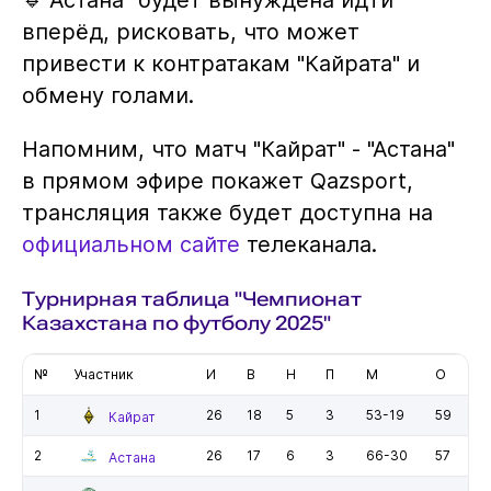
вперёд, рисковать, что может
привести к контратакам "Кайрата" и
обмену голами.
Напомним, что матч "Кайрат" - "Астана"
в прямом эфире покажет Qazsport,
трансляция также будет доступна на
официальном сайте
телеканала.
Турнирная таблица "Чемпионат
Казахстана по футболу 2025"
№
Участник
И
В
Н
П
М
О
1
26
18
5
3
53-19
59
Кайрат
2
26
17
6
3
66-30
57
Астана