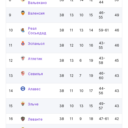
44
Вальекано
46-
Валенсия
9
38
13
10
15
49
55
Реал
10
38
11
13
14
59-61
46
Сосьедад
43-
Эспаньол
11
38
12
10
16
46
55
43-
Атлетик
12
38
13
6
19
45
58
46-
Севилья
13
38
12
7
19
43
60
44-
Алавес
14
38
11
10
17
43
56
49-
Эльче
15
38
10
13
15
43
57
16
38
11
9
18
47-61
42
Леванте