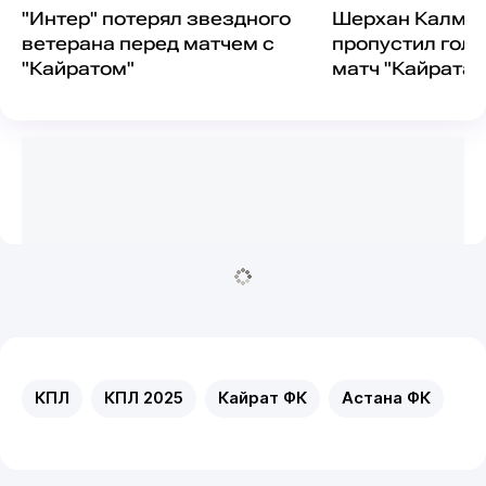
"Интер" потерял звездного
Шерхан Калму
ветерана перед матчем с
пропустил гол 
"Кайратом"
матч "Кайрата"
разгромом (Ви
КПЛ
КПЛ 2025
Кайрат ФК
Астана ФК