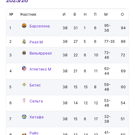
2025/26"
№
Участник
И
В
Н
П
М
О
95-
Барселона
1
38
31
1
6
94
36
2
38
27
5
6
77-35
86
Реал М
72-
Вильярреал
3
38
22
6
10
72
46
62-
Атлетико М
4
38
21
6
11
69
44
59-
Бетис
5
38
15
15
8
60
48
53-
Сельта
6
38
14
12
12
54
48
32-
Хетафе
7
38
15
6
17
51
38
41-
Райо
8
38
12
14
12
50