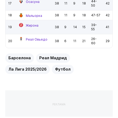
44-
Осасуна
17
38
11
9
18
42
50
18
38
11
9
18
47-57
42
Мальорка
39-
Жирона
19
38
9
14
15
41
55
26-
Реал Овьедо
20
38
6
11
21
29
60
Барселона
Реал Мадрид
Ла Лига 2025/2026
Футбол
РЕКЛАМА