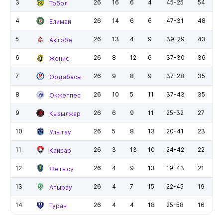
3
26
16
6
4
45-25
54
Тобол
4
26
14
6
6
47-31
48
Елимай
5
26
13
4
9
39-29
43
Актобе
6
26
8
12
6
37-30
36
Женис
7
26
9
8
9
37-28
35
Ордабасы
8
26
10
5
11
37-43
35
Окжетпес
9
26
6
9
11
25-32
27
Кызылжар
10
26
5
8
13
20-41
23
Улытау
11
26
3
13
10
24-42
22
Кайсар
12
26
4
9
13
19-43
21
Жетысу
13
26
4
7
15
22-45
19
Атырау
14
26
4
4
18
25-58
16
Туран