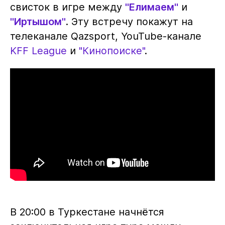
свисток в игре между
"Елимаем"
и
"Иртышом"
. Эту встречу покажут на
телеканале Qazsport, YouTube-канале
KFF League
и
"Кинопоиске"
.
В 20:00 в Туркестане начнётся