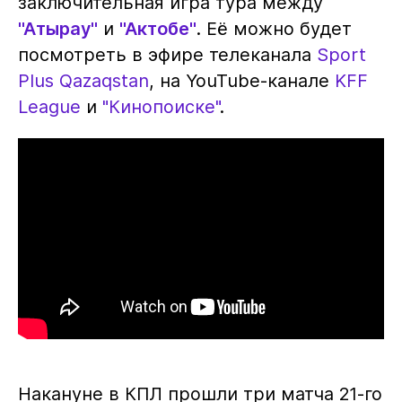
заключительная игра тура между
"Атырау"
и
"Актобе"
. Её можно будет
посмотреть в эфире телеканала
Sport
Plus Qazaqstan
, на YouTube-канале
KFF
League
и
"Кинопоиске"
.
Накануне в КПЛ прошли три матча 21-го