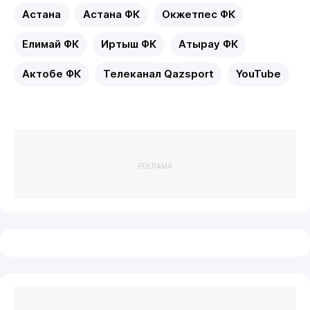
Астана
Астана ФК
Окжетпес ФК
Елимай ФК
Иртыш ФК
Атырау ФК
Актобе ФК
Телеканал Qazsport
YouTube
РЕКЛАМА