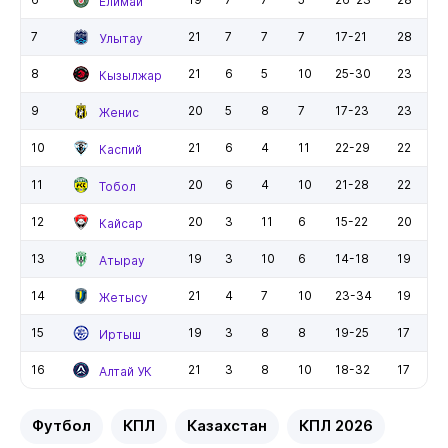
Елимай
7
21
7
7
7
17-21
28
Улытау
8
21
6
5
10
25-30
23
Кызылжар
9
20
5
8
7
17-23
23
Женис
10
21
6
4
11
22-29
22
Каспий
11
20
6
4
10
21-28
22
Тобол
12
20
3
11
6
15-22
20
Кайсар
13
19
3
10
6
14-18
19
Атырау
14
21
4
7
10
23-34
19
Жетысу
15
19
3
8
8
19-25
17
Иртыш
16
21
3
8
10
18-32
17
Алтай УК
Футбол
КПЛ
Казахстан
КПЛ 2026