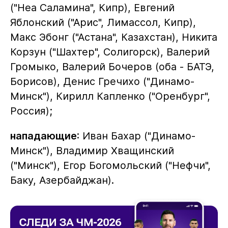
("Неа Саламина", Кипр), Евгений
Яблонский ("Арис", Лимассол, Кипр),
Макс Эбонг ("Астана", Казахстан), Никита
Корзун ("Шахтер", Солигорск), Валерий
Громыко, Валерий Бочеров (оба - БАТЭ,
Борисов), Денис Гречихо ("Динамо-
Минск"), Кирилл Капленко ("Оренбург",
Россия);
нападающие
: Иван Бахар ("Динамо-
Минск"), Владимир Хващинский
("Минск"), Егор Богомольский ("Нефчи",
Баку, Азербайджан).