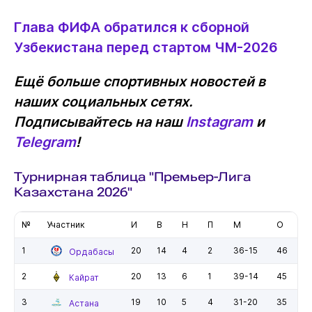
Глава ФИФА обратился к сборной
Узбекистана перед стартом ЧМ-2026
Ещё больше спортивных новостей в
наших социальных сетях.
Подписывайтесь на наш
Instagram
и
Telegram
!
Турнирная таблица "Премьер-Лига
Казахстана 2026"
№
Участник
И
В
Н
П
М
О
1
20
14
4
2
36-15
46
Ордабасы
2
20
13
6
1
39-14
45
Кайрат
3
19
10
5
4
31-20
35
Астана