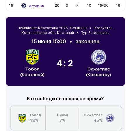
16
20
3
7
10
16-30
16
Алтай УК
Чемпионат Казахстана 2026. Женщины •
Казахстан
,
Костанайская обл.
,
Костанай
• Тур 8, женщины
15 июня 15:00
•
закончен
4:2
Тобол
Окжетпес
(Костанай)
(Кокшетау)
Кто победит в основное время?
Тобол
Ничья
Окжетпес
48%
7%
45%