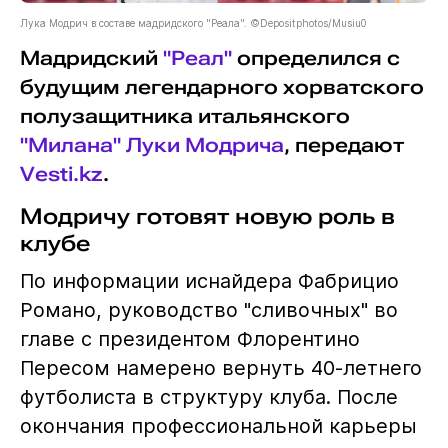
Лука Модрич в составе мадридского "Реала". ©Depositphotos/Musiu0
Мадридский
"Реал"
определился с
будущим легендарного хорватского
полузащитника итальянского
"Милана"
Луки Модрича
, передают
Vesti.kz
.
Модричу готовят новую роль в
клубе
По информации иснайдера Фабрицио
Романо, руководство "сливочных" во
главе с президентом Флорентино
Пересом намерено вернуть 40-летнего
футболиста в структуру клуба. После
окончания профессиональной карьеры