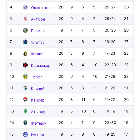
4
20
9
6
5
29-27
33
Окжетпес
5
20
9
4
7
29-24
31
Актобе
6
19
7
7
5
26-23
28
Елимай
7
20
7
6
7
16-20
27
Улытау
8
20
5
8
7
17-23
23
Женис
9
20
6
4
10
23-28
22
Кызылжар
10
20
6
4
10
21-28
22
Тобол
11
20
6
3
11
21-28
21
Каспий
12
20
3
11
6
15-22
20
Кайсар
13
19
3
10
6
14-18
19
Атырау
14
20
4
7
9
23-30
19
Жетысу
15
19
3
8
8
19-25
17
Иртыш