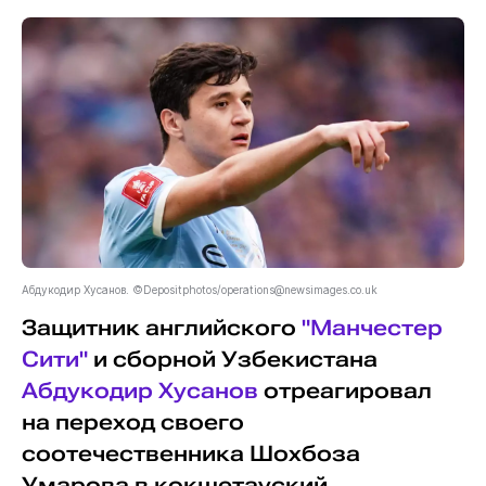
Абдукодир Хусанов. ©Depositphotos/
operations@newsimages.co.uk
Защитник английского
"Манчестер
Сити"
и сборной Узбекистана
Абдукодир Хусанов
отреагировал
на переход своего
соотечественника Шохбоза
Умарова в кокшетауский