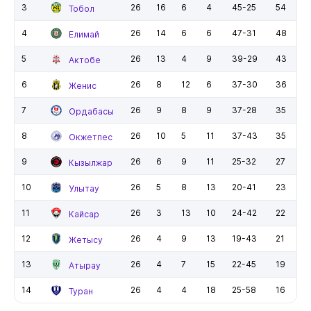
3
26
16
6
4
45-25
54
Тобол
4
26
14
6
6
47-31
48
Елимай
5
26
13
4
9
39-29
43
Актобе
6
26
8
12
6
37-30
36
Женис
7
26
9
8
9
37-28
35
Ордабасы
8
26
10
5
11
37-43
35
Окжетпес
9
26
6
9
11
25-32
27
Кызылжар
10
26
5
8
13
20-41
23
Улытау
11
26
3
13
10
24-42
22
Кайсар
12
26
4
9
13
19-43
21
Жетысу
13
26
4
7
15
22-45
19
Атырау
14
26
4
4
18
25-58
16
Туран