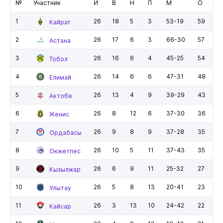
№
Участник
И
В
Н
П
М
О
1
26
18
5
3
53-19
59
Кайрат
2
26
17
6
3
66-30
57
Астана
3
26
16
6
4
45-25
54
Тобол
4
26
14
6
6
47-31
48
Елимай
5
26
13
4
9
39-29
43
Актобе
6
26
8
12
6
37-30
36
Женис
7
26
9
8
9
37-28
35
Ордабасы
8
26
10
5
11
37-43
35
Окжетпес
9
26
6
9
11
25-32
27
Кызылжар
10
26
5
8
13
20-41
23
Улытау
11
26
3
13
10
24-42
22
Кайсар