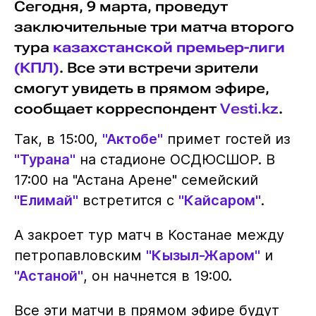
Сегодня, 9 марта, проведут
заключительные три матча второго
тура
казахстанской премьер-лиги
(КПЛ)
. Все эти встречи зрители
смогут увидеть в прямом эфире,
сообщает корреспондент
Vesti.kz
.
Так, в 15:00,
"Актобе"
примет гостей из
"Турана"
на стадионе ОСДЮСШОР. В
17:00 на "Астана Арене" семейский
"Елимай"
встретится с
"Кайсаром"
.
А закроет тур матч в Костанае между
петропавловским
"Кызыл-Жаром"
и
"Астаной"
, он начнется в 19:00.
Все эти матчи в прямом эфире будут