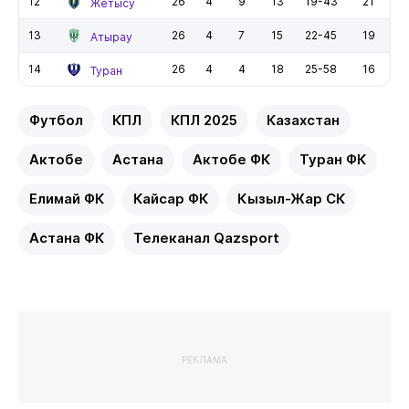
12
26
4
9
13
19-43
21
Жетысу
13
26
4
7
15
22-45
19
Атырау
14
26
4
4
18
25-58
16
Туран
Футбол
КПЛ
КПЛ 2025
Казахстан
Актобе
Астана
Актобе ФК
Туран ФК
Елимай ФК
Кайсар ФК
Кызыл-Жар СК
Астана ФК
Телеканал Qazsport
РЕКЛАМА