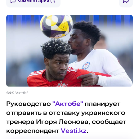
Комментарии
(1)
©ФК "Актобе"
Руководство
"Актобе"
планирует
отправить в отставку украинского
тренера Игоря Леонова, сообщает
корреспондент
Vesti.kz
.