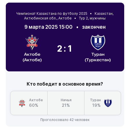
Чемпионат Казахстана по футболу 2025 •
Казахстан
,
Актюбинская обл.
,
Актобе
• Тур 2, мужчины
9 марта 2025 15:00
•
закончен
2:1
Актобе
Туран
(Актобе)
(Туркестан)
Кто победит в основное время?
Актобе
Ничья
Туран
60%
21%
19%
Проголосовало 42 человек