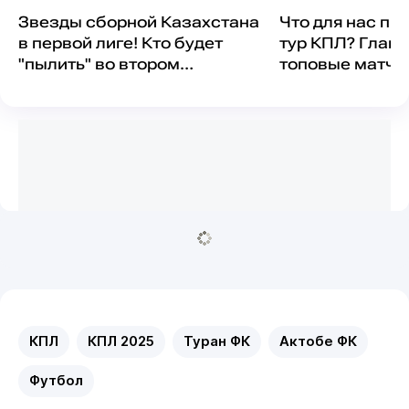
Звезды сборной Казахстана
Что для нас пр
в первой лиге! Кто будет
тур КПЛ? Главн
"пылить" во втором
топовые матчи
дивизионе?
провал топ-клу
КПЛ
КПЛ 2025
Туран ФК
Актобе ФК
Футбол