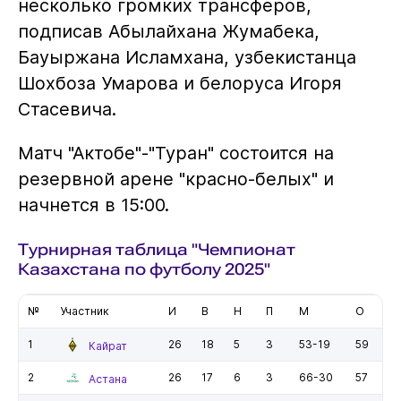
несколько громких трансферов,
подписав Абылайхана Жумабека,
Бауыржана Исламхана, узбекистанца
Шохбоза Умарова и белоруса Игоря
Стасевича.
Матч "Актобе"-"Туран" состоится на
резервной арене "красно-белых" и
начнется в 15:00.
Турнирная таблица "Чемпионат
Казахстана по футболу 2025"
№
Участник
И
В
Н
П
М
О
1
26
18
5
3
53-19
59
Кайрат
2
26
17
6
3
66-30
57
Астана