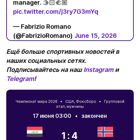
manager. 🫱🏻‍🫲🏼
pic.twitter.com/j3ry7G3mYq
— Fabrizio Romano
(@FabrizioRomano)
June 15, 2026
Ещё больше спортивных новостей в
наших социальных сетях.
Подписывайтесь на наш
Instagram
и
Telegram
!
Чемпионат мира 2026 •
США
,
Фоксборо
• Групповой
этап, мужчины
17 июня 03:00
•
закончен
1:4