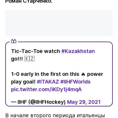
Роман Старченко
.
Tic-Tac-Toe watch
#Kazakhstan
go!!! 🇰🇿
1-0 early in the first on this 🔥 power
play goal!
#ITAKAZ
#IIHFWorlds
pic.twitter.com/iKDy1j4mqA
— IIHF (@IIHFHockey)
May 29, 2021
В начале второго периода итальянцы