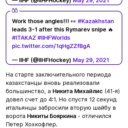
— IIHF (@IIHFHockey)
May 29, 2021
Work those angles!!! 👀
#Kazakhstan
leads 3-1 after this Rymarev snipe 🔥
#ITAKAZ
#IIHFWorlds
pic.twitter.com/1qHgZZfBgA
— IIHF (@IIHFHockey)
May 29, 2021
На старте заключительного периода
казахстанцы вновь реализовали
большинство, а
Никита Михайлис
(41-я)
довел счет до 4:1. Но спустя 12 секунд
итальянцы забросили вторую шайбу в
ворота
Никиты Бояркина
- отличился
Петер Хохкофлер.