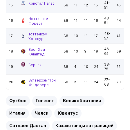
41-
Кристал Пэлас
15
38
11
12
15
45
51
48-
Ноттингем
16
38
11
11
16
44
51
Форест
48-
Тоттенхэм
17
38
10
11
17
41
57
Хотспур
46-
Вест Хэм
18
38
10
9
19
39
65
Юнайтед
38-
Бернли
19
38
4
10
24
22
75
27-
Вулверхэмптон
20
38
3
11
24
20
68
Уондерерс
Футбол
Гонконг
Великобритания
Италия
Челси
Ювентус
Сатпаев Дастан
Казахстанцы за границей