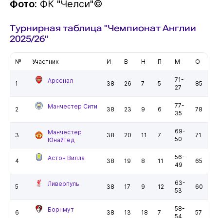
Фото:
ФК "Челси"©️
Турнирная таблица "Чемпионат Англии
2025/26"
№
Участник
И
В
Н
П
М
О
71-
Арсенал
1
38
26
7
5
85
27
77-
Манчестер Сити
2
38
23
9
6
78
35
69-
Манчестер
3
38
20
11
7
71
50
Юнайтед
56-
Астон Вилла
4
38
19
8
11
65
49
63-
Ливерпуль
5
38
17
9
12
60
53
58-
Борнмут
6
38
13
18
7
57
54