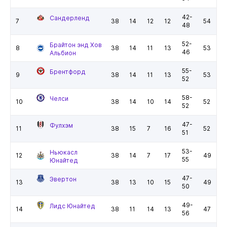
42-
Сандерленд
7
38
14
12
12
54
48
52-
Брайтон энд Хов
8
38
14
11
13
53
46
Альбион
55-
Брентфорд
9
38
14
11
13
53
52
58-
Челси
10
38
14
10
14
52
52
47-
Фулхэм
11
38
15
7
16
52
51
53-
Ньюкасл
12
38
14
7
17
49
55
Юнайтед
47-
Эвертон
13
38
13
10
15
49
50
49-
Лидс Юнайтед
14
38
11
14
13
47
56