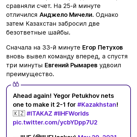
сравняли счет. На 25-й минуте
отличился
Анджело Мичели
. Однако
затем Казахстан забросил две
безответные шайбы.
Сначала на 33-й минуте
Егор Петухов
вновь вывел команду вперед, а спустя
три минуты
Евгений Рымарев
удвоил
преимущество.
Ahead again! Yegor Petukhov nets
one to make it 2-1 for
#Kazakhstan
!
🇰🇿
#ITAKAZ
#IIHFWorlds
pic.twitter.com/ycbYDpp7U2