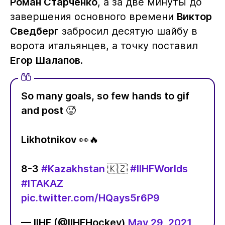
Роман Старченко
, а за две минуты до
завершения основного времени
Виктор
Сведберг
забросил десятую шайбу в
ворота итальянцев, а точку поставил
Егор Шалапов
.
So many goals, so few hands to gif
and post 🥵
Likhotnikov 👀🔥
8-3
#Kazakhstan
🇰🇿
#IIHFWorlds
#ITAKAZ
pic.twitter.com/HQays5r6P9
— IIHF (@IIHFHockey)
May 29, 2021