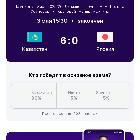
Чемпионат Мира 2025/26. Дивизион I группа А •
Польша
,
Сосновец
• Круговой турнир, мужчины
3 мая 15:30
•
закончен
6:0
Казахстан
Япония
Кто победит в основное время?
Казахстан
Ничья
Япония
90%
5%
5%
Проголосовало 202 человек