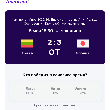
Telegram
!
Чемпионат Мира 2025/26. Дивизион I группа А •
Польша
,
Сосновец
• Круговой турнир, мужчины
5 мая 15:30
•
закончен
2:3
ОТ
Литва
Япония
Кто победит в основное время?
Литва
Ничья
Япония
68%
0%
32%
Проголосовало 65 человек