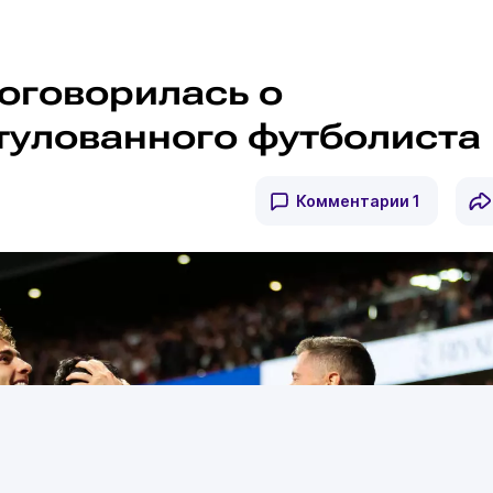
договорилась о
тулованного футболиста
Комментарии
1