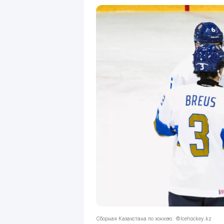
Сборная Казахстана по хоккею. ©Icehockey.kz