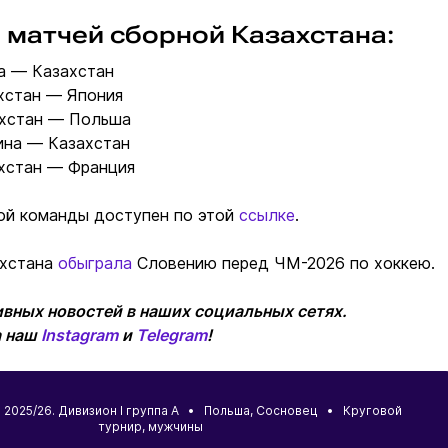
 матчей сборной Казахстана:
ва — Казахстан
ахстан — Япония
ахстан — Польша
аина — Казахстан
ахстан — Франция
ой команды доступен по этой
ссылке
.
ахстана
обыграла
Словению перед ЧМ-2026 по хоккею.
вных новостей в наших социальных сетях.
а наш
Instagram
и
Telegram
!
2025/26. Дивизион I группа А •
Польша
,
Сосновец
• Круговой
турнир, мужчины