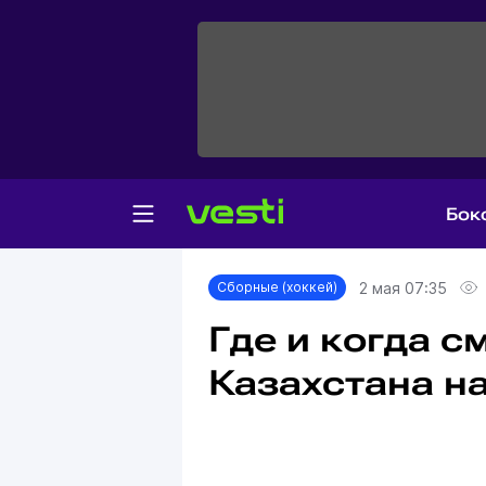
Бок
Главная
Сборные (хоккей)
2 мая 07:35
Сборные (хоккей)
Где и когда с
Казахстана н