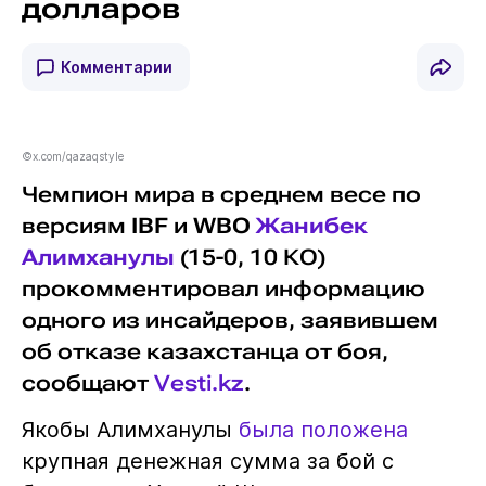
долларов
Комментарии
©x.com/qazaqstyle
Чемпион мира в среднем весе по
версиям
IBF
и
WBO
Жанибек