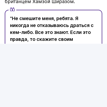
Алимханулы
(15-0, 10 КО)
прокомментировал информацию
одного из инсайдеров, заявившем
об отказе казахстанца от боя,
сообщают
Vesti.kz
.
Якобы Алимханулы
была положена
крупная денежная сумма за бой с
британцем Хамзой Ширазом.
"Не смешите меня, ребята. Я
никогда не отказываюсь драться с
кем-либо. Все это знают. Если это
правда, то скажите своим
источникам, чтобы они прислали
мне контракт, я его подпишу", -