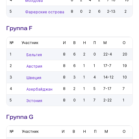
Молдова
5
8
0
2
6
2-13
2
Фарерские острова
Группа F
№
Участник
И
В
Н
П
М
О
1
8
6
2
0
22-4
20
Бельгия
2
8
6
1
1
17-7
19
Австрия
3
8
3
1
4
14-12
10
Швеция
4
8
2
1
5
7-17
7
Азербайджан
5
8
0
1
7
2-22
1
Эстония
Группа G
№
Участник
И
В
Н
П
М
О