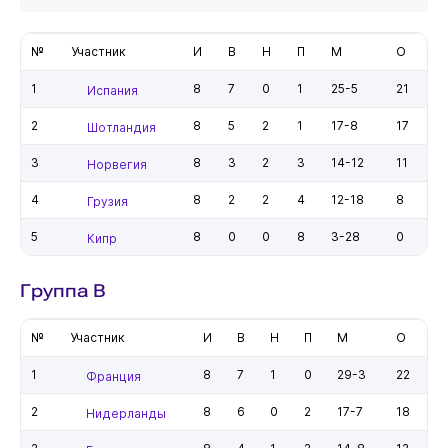
№
Участник
И
В
Н
П
М
О
1
8
7
0
1
25-5
21
Испания
2
8
5
2
1
17-8
17
Шотландия
3
8
3
2
3
14-12
11
Норвегия
4
8
2
2
4
12-18
8
Грузия
5
8
0
0
8
3-28
0
Кипр
Группа B
№
Участник
И
В
Н
П
М
О
1
8
7
1
0
29-3
22
Франция
2
8
6
0
2
17-7
18
Нидерланды