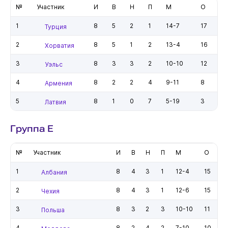
№
Участник
И
В
Н
П
М
О
1
8
5
2
1
14-7
17
Турция
2
8
5
1
2
13-4
16
Хорватия
3
8
3
3
2
10-10
12
Уэльс
4
8
2
2
4
9-11
8
Армения
5
8
1
0
7
5-19
3
Латвия
Группа E
№
Участник
И
В
Н
П
М
О
1
8
4
3
1
12-4
15
Албания
2
8
4
3
1
12-6
15
Чехия
3
8
3
2
3
10-10
11
Польша
4
8
2
4
2
7-10
10