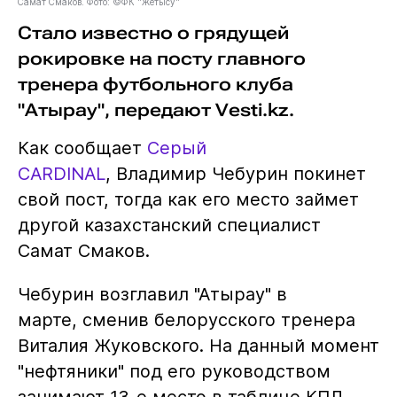
Самат Смаков. Фото: ©ФК "Жетысу"
Стало известно о грядущей
рокировке на посту главного
тренера футбольного клуба
"Атырау", передают Vesti.kz.
Как сообщает
Серый
CARDINAL
, Владимир Чебурин покинет
свой пост, тогда как его место займет
другой казахстанский специалист
Самат Смаков.
Чебурин возглавил "Атырау" в
марте, сменив белорусского тренера
Виталия Жуковского. На данный момент
"нефтяники" под его руководством
занимают 13-е место в таблице КПЛ,