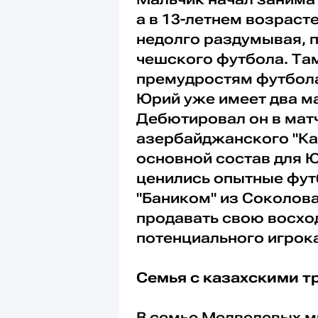
а в 13-летнем возраст
недолго раздумывая, п
чешского футбола. Там
премудростям футбола
Юрий уже имеет два ма
Дебютировал он в матч
азербайджанского "Кар
основной состав для Ю
ценились опытные фут
"Баником" из Соколова
продавать свою восход
потенциального игрока
Семья с казахскими 
В семье Медведевых мн