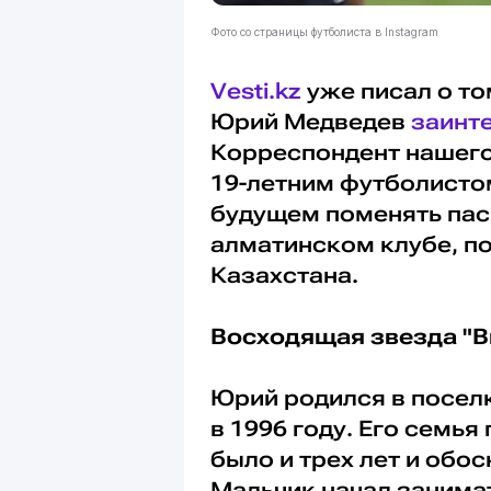
Фото со страницы футболиста в Instagram
Vesti.kz
уже писал о то
Юрий Медведев
заинт
Корреспондент нашего
19-летним футболисто
будущем поменять пас
алматинском клубе, п
Казахстана.
Восходящая звезда "В
Юрий родился в посел
в 1996 году. Его семья
было и трех лет и обо
Мальчик начал занимат