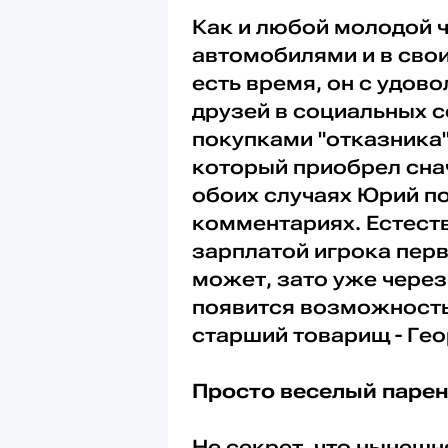
Как и любой молодой 
автомобилями и в свои
есть время, он с удо
друзей в социальных с
покупками "отказника
который приобрел снач
обоих случаях Юрий п
комментариях. Естест
зарплатой игрока перв
может, зато уже через
появится возможность 
старший товарищ - Гео
Просто веселый паре
Не секрет, что нынеш