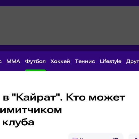
с
MMA
Футбол
Хоккей
Теннис
Lifestyle
Дру
 в "Кайрат". Кто может
лимитчиком
 клуба