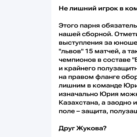
Не лишний игрок в ко
Этого парня обязатель
нашей сборной. Отмет
выступления за юноше
"львов" 15 матчей, а 
чемпионов в составе "
и крайнего полузащитн
на правом фланге обор
лишним в команде Юри
изначально Юрия мож
Казахстана, а заодно 
поле – защита, полуза
Друг Жукова?