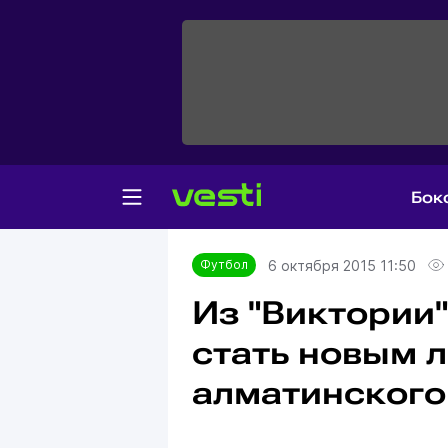
Бок
Главная
Футбол
6 октября 2015 11:50
Футбол
Из "Виктории"
стать новым 
алматинского