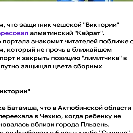
м, что защитник чешской "Виктории"
ересовал
алматинский "Кайрат".
 портала знакомит читателей поближе 
м, который не прочь в ближайшем
порт и закрыть позицию "лимитчика" в
опутно защищая цвета сборных
иктории"
ке Батамша, что в Актюбинской области
 переехала в Чехию, когда ребенку не
сновалась вблизи города Пльзень.
ься футболом в 6 лет в клубе "Сушице",