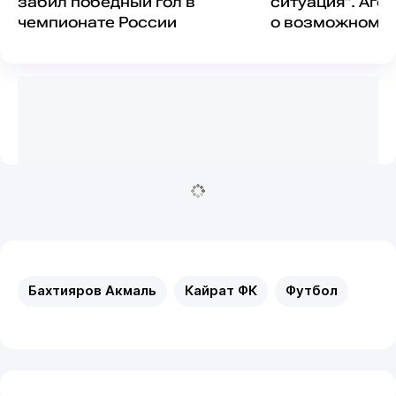
забил победный гол в
ситуация". Аге
чемпионате России
о возможном у
Бахтиярова из
Бахтияров Акмаль
Кайрат ФК
Футбол