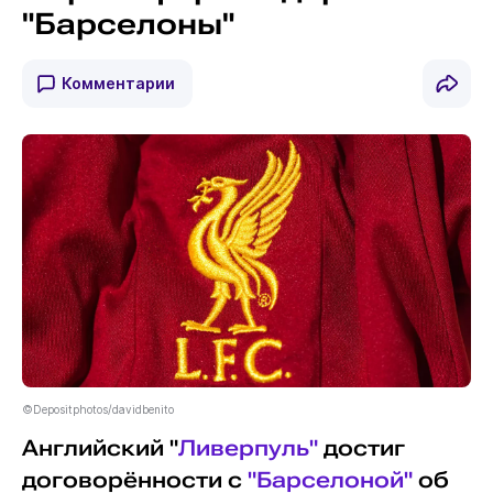
"Барселоны"
Комментарии
©Depositphotos/davidbenito
Английский "
Ливерпуль"
достиг
договорённости с
"Барселоной"
об