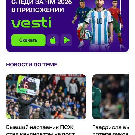
НОВОСТИ ПО ТЕМЕ:
Бывший наставник ПСЖ
Гвардиола выс
стал кандидатом на пост
потере очков "