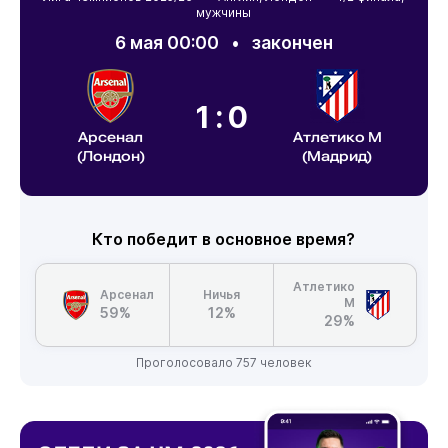
мужчины
6 мая 00:00
•
закончен
1:0
Арсенал
Атлетико М
(Лондон)
(Мадрид)
Кто победит в основное время?
Атлетико
Арсенал
Ничья
М
59%
12%
29%
Проголосовало 757 человек