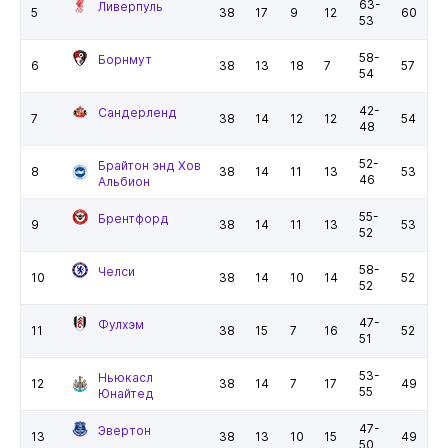
63-
Ливерпуль
5
38
17
9
12
60
53
58-
Борнмут
6
38
13
18
7
57
54
42-
Сандерленд
7
38
14
12
12
54
48
52-
Брайтон энд Хов
8
38
14
11
13
53
46
Альбион
55-
Брентфорд
9
38
14
11
13
53
52
58-
Челси
10
38
14
10
14
52
52
47-
Фулхэм
11
38
15
7
16
52
51
53-
Ньюкасл
12
38
14
7
17
49
55
Юнайтед
47-
Эвертон
13
38
13
10
15
49
50