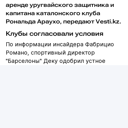
аренде уругвайского защитника и
капитана каталонского клуба
Рональда Араухо, передают Vesti.kz.
Клубы согласовали условия
По информации инсайдера Фабрицио
Романо, спортивный директор
"Барселоны" Деку одобрил устное
соглашение с "Ливерпулем". Ожидается,
что необходимые документы будут
подписаны в течение ближайших 24
часов.
Арендное соглашение
предусматривает опцию выкупа Араухо
по желанию "Ливерпуля". При этом