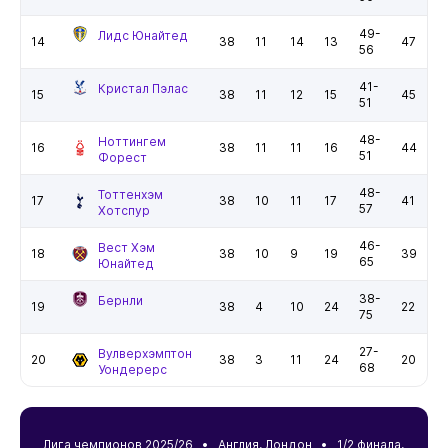
49-
Лидс Юнайтед
14
38
11
14
13
47
56
41-
Кристал Пэлас
15
38
11
12
15
45
51
48-
Ноттингем
16
38
11
11
16
44
51
Форест
48-
Тоттенхэм
17
38
10
11
17
41
57
Хотспур
46-
Вест Хэм
18
38
10
9
19
39
65
Юнайтед
38-
Бернли
19
38
4
10
24
22
75
27-
Вулверхэмптон
20
38
3
11
24
20
68
Уондерерс
Лига чемпионов 2025/26 •
Англия
,
Лондон
• 1/2 финала,