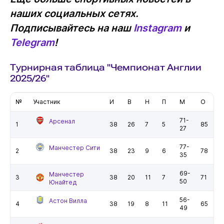
наших социальных сетях.
Подписывайтесь на наш
Instagram
и
Telegram
!
Турнирная таблица "Чемпионат Англии
2025/26"
№
Участник
И
В
Н
П
М
О
71-
Арсенал
1
38
26
7
5
85
27
77-
Манчестер Сити
2
38
23
9
6
78
35
69-
Манчестер
3
38
20
11
7
71
50
Юнайтед
56-
Астон Вилла
4
38
19
8
11
65
49