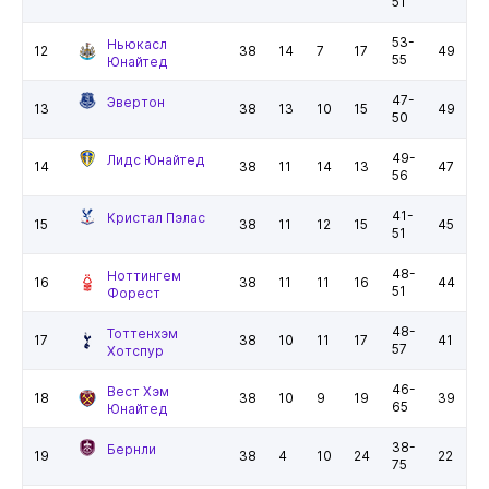
51
53-
Ньюкасл
12
38
14
7
17
49
55
Юнайтед
47-
Эвертон
13
38
13
10
15
49
50
49-
Лидс Юнайтед
14
38
11
14
13
47
56
41-
Кристал Пэлас
15
38
11
12
15
45
51
48-
Ноттингем
16
38
11
11
16
44
51
Форест
48-
Тоттенхэм
17
38
10
11
17
41
57
Хотспур
46-
Вест Хэм
18
38
10
9
19
39
65
Юнайтед
38-
Бернли
19
38
4
10
24
22
75