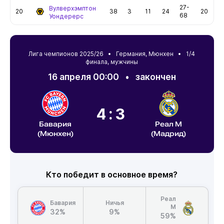
27-
Вулверхэмптон
20
38
3
11
24
20
68
Уондерерс
Лига чемпионов 2025/26 •
Германия
,
Мюнхен
• 1/4
финала, мужчины
16 апреля 00:00
•
закончен
4:3
Бавария
Реал М
(Мюнхен)
(Мадрид)
Кто победит в основное время?
Реал
Бавария
Ничья
М
32%
9%
59%