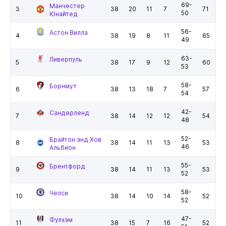
69-
Манчестер
3
38
20
11
7
71
50
Юнайтед
56-
Астон Вилла
4
38
19
8
11
65
49
63-
Ливерпуль
5
38
17
9
12
60
53
58-
Борнмут
6
38
13
18
7
57
54
42-
Сандерленд
7
38
14
12
12
54
48
52-
Брайтон энд Хов
8
38
14
11
13
53
46
Альбион
55-
Брентфорд
9
38
14
11
13
53
52
58-
Челси
10
38
14
10
14
52
52
47-
Фулхэм
11
38
15
7
16
52