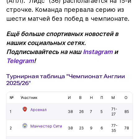
(АПЛ). "Лидс" (36) располагается на 15-й
строчке. Команда прервала серию из
шести матчей без побед в чемпионате.
Ещё больше спортивных новостей в
наших социальных сетях.
Подписывайтесь на наш
Instagram
и
Telegram
!
Турнирная таблица "Чемпионат Англии
2025/26"
№
Участник
И
В
Н
П
М
О
71-
Арсенал
1
38
26
7
5
85
27
77-
Манчестер Сити
2
38
23
9
6
78
35