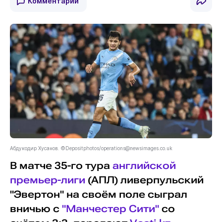
Комментарии
Абдукодир Хусанов. ©Depositphotos/
operations@newsimages.co.uk
В матче 35-го тура
английской
премьер-лиги
(АПЛ) ливерпульский
"Эвертон" на своём поле сыграл
вничью с
"Манчестер Сити"
со