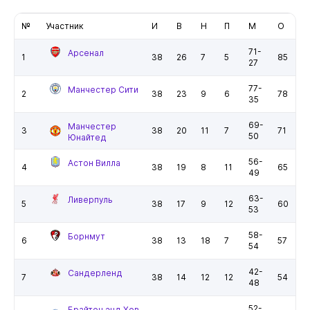
№
Участник
И
В
Н
П
М
О
71-
Арсенал
1
38
26
7
5
85
27
77-
Манчестер Сити
2
38
23
9
6
78
35
69-
Манчестер
3
38
20
11
7
71
50
Юнайтед
56-
Астон Вилла
4
38
19
8
11
65
49
63-
Ливерпуль
5
38
17
9
12
60
53
58-
Борнмут
6
38
13
18
7
57
54
42-
Сандерленд
7
38
14
12
12
54
48
52-
Брайтон энд Хов