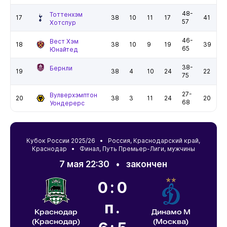
48-
Тоттенхэм
17
38
10
11
17
41
57
Хотспур
46-
Вест Хэм
18
38
10
9
19
39
65
Юнайтед
38-
Бернли
19
38
4
10
24
22
75
27-
Вулверхэмптон
20
38
3
11
24
20
68
Уондерерс
Кубок России 2025/26 •
Россия
,
Краснодарский край
,
Краснодар
• Финал, Путь Премьер-Лиги, мужчины
7 мая 22:30
•
закончен
0:0
п.
Краснодар
Динамо М
(Краснодар)
(Москва)