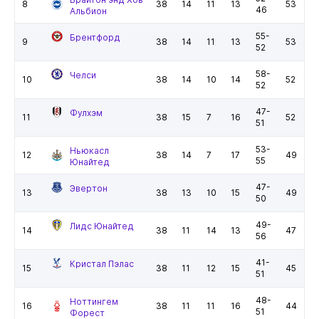
8
38
14
11
13
53
46
Альбион
55-
Брентфорд
9
38
14
11
13
53
52
58-
Челси
10
38
14
10
14
52
52
47-
Фулхэм
11
38
15
7
16
52
51
53-
Ньюкасл
12
38
14
7
17
49
55
Юнайтед
47-
Эвертон
13
38
13
10
15
49
50
49-
Лидс Юнайтед
14
38
11
14
13
47
56
41-
Кристал Пэлас
15
38
11
12
15
45
51
48-
Ноттингем
16
38
11
11
16
44
51
Форест