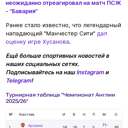
неожиданно отреагировал на матч ПСЖ
- "Бавария"
Ранее стало известно, что легендарный
нападающий "Манчестер Сити"
дал
оценку игре Хусанова
.
Ещё больше спортивных новостей в
наших социальных сетях.
Подписывайтесь на наш
Instagram
и
Telegram
!
Турнирная таблица "Чемпионат Англии
2025/26"
№
Участник
И
В
Н
П
М
О
71-
Арсенал
1
38
26
7
5
85