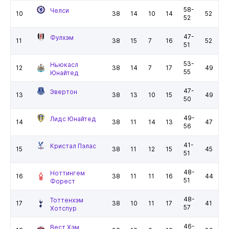
58-
Челси
10
38
14
10
14
52
52
47-
Фулхэм
11
38
15
7
16
52
51
53-
Ньюкасл
12
38
14
7
17
49
55
Юнайтед
47-
Эвертон
13
38
13
10
15
49
50
49-
Лидс Юнайтед
14
38
11
14
13
47
56
41-
Кристал Пэлас
15
38
11
12
15
45
51
48-
Ноттингем
16
38
11
11
16
44
51
Форест
48-
Тоттенхэм
17
38
10
11
17
41
57
Хотспур
46-
Вест Хэм