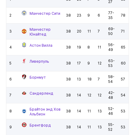
27
77-
Манчестер Сити
2
38
23
9
6
78
35
69-
Манчестер
3
38
20
11
7
71
50
Юнайтед
56-
Астон Вилла
4
38
19
8
11
65
49
63-
Ливерпуль
5
38
17
9
12
60
53
58-
Борнмут
6
38
13
18
7
57
54
42-
Сандерленд
7
38
14
12
12
54
48
52-
Брайтон энд Хов
8
38
14
11
13
53
46
Альбион
55-
Брентфорд
9
38
14
11
13
53
52