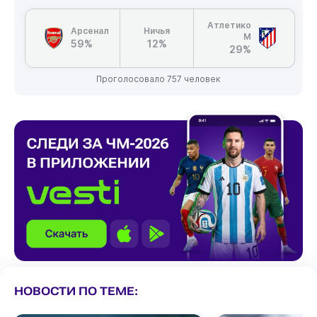
Атлетико
Арсенал
Ничья
М
59%
12%
29%
Проголосовало 757 человек
НОВОСТИ ПО ТЕМЕ: