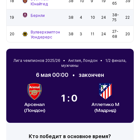
18
38
10
9
19
39
65
Юнайтед
38-
Бернли
19
38
4
10
24
22
75
27-
Вулверхэмптон
20
38
3
11
24
20
68
Уондерерс
Лига чемпионов 2025/26 •
Англия
,
Лондон
• 1/2 финала,
мужчины
6 мая 00:00
•
закончен
1:0
Арсенал
Атлетико М
(Лондон)
(Мадрид)
Кто победит в основное время?