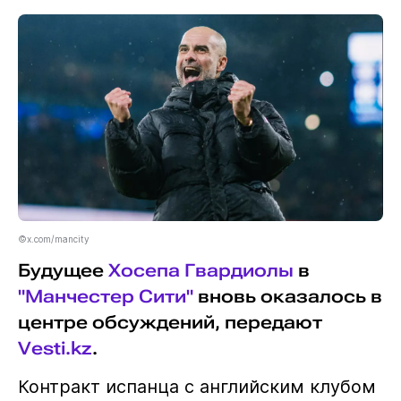
©x.com/mancity
Будущее
Хосепа Гвардиолы
в
"Манчестер Сити"
вновь оказалось в
центре обсуждений, передают
Vesti.kz
.
Контракт испанца с английским клубом