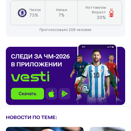
Ноттингем
Челси
Ничья
Форест
73%
7%
20%
Проголосовало 208 человек
НОВОСТИ ПО ТЕМЕ: