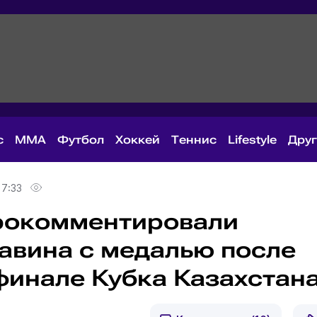
с
MMA
Футбол
Хоккей
Теннис
Lifestyle
Дру
17:33
прокомментировали
авина с медалью после
финале Кубка Казахстан