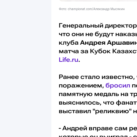
Фото: championat.com/Александр Мысякин
Генеральный директо
что они не будут нака
клуба
Андрея Аршави
матча за Кубок Казахс
Life.ru
.
Ранее стало известно,
поражением,
бросил
п
памятную медаль на т
выяснилось, что фанат
выставил "реликвию" н
- Андрей вправе сам р
которые он выиграл - 