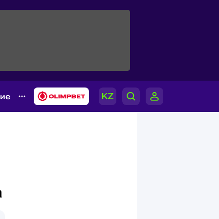
гие
а