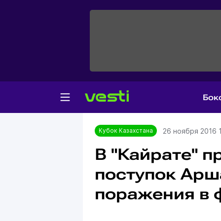
Бок
Главная
Кубок Казахстана
26 ноября 2016 
Кубок Казахстана
В "Кайрате" 
поступок Арш
поражения в 