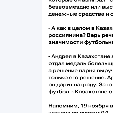
безвозмездно или выст
денежные средства и о
- А как в целом в Каза
россиянина? Ведь речь
значимости футбольн
- Андрея в Казахстане 
отдал медаль болельщи
а решение парня выруч
только его решение. А
он дарит награду. Зато
футбол в Казахстане с
Напомним, 19 ноября в
уступил со счетом 0:1.