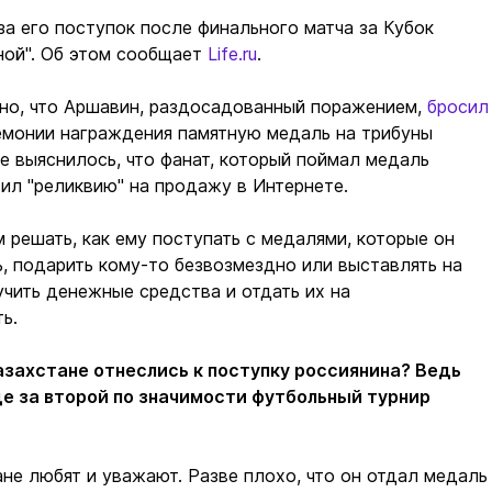
за его поступок после финального матча за Кубок
ной". Об этом сообщает
Life.ru
.
тно, что Аршавин, раздосадованный поражением,
бросил
емонии награждения памятную медаль на трибуны
 выяснилось, что фанат, который поймал медаль
ил "реликвию" на продажу в Интернете.
м решать, как ему поступать с медалями, которые он
ь, подарить кому-то безвозмездно или выставлять на
учить денежные средства и отдать их на
ь.
Казахстане отнеслись к поступку россиянина? Ведь
де за второй по значимости футбольный турнир
ане любят и уважают. Разве плохо, что он отдал медаль