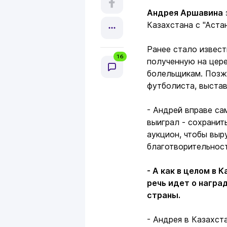
Андрея Аршавина
Казахстана с "Аста
Ранее стало извес
16
полученную на цер
болельщикам. Позже
футболиста, выстав
- Андрей вправе са
выиграл - сохранит
аукцион, чтобы выр
благотворительност
- А как в целом в 
речь идет о награ
страны.
- Андрея в Казахст