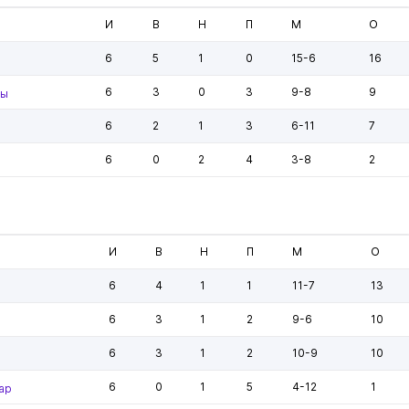
И
В
Н
П
М
О
6
5
1
0
15-6
16
6
3
0
3
9-8
9
сы
6
2
1
3
6-11
7
6
0
2
4
3-8
2
И
В
Н
П
М
О
6
4
1
1
11-7
13
6
3
1
2
9-6
10
6
3
1
2
10-9
10
6
0
1
5
4-12
1
ар