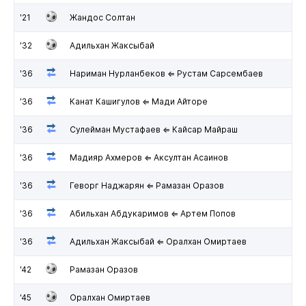
'21
Жандос Солтан
'32
Адильхан Жаксыбай
'36
Нариман Нурланбеков ⇐ Рустам Сарсембаев
'36
Канат Кашигулов ⇐ Мади Айторе
'36
Сулейман Мустафаев ⇐ Кайсар Майраш
'36
Мадияр Ахмеров ⇐ Аксултан Асаинов
'36
Геворг Наджарян ⇐ Рамазан Оразов
'36
Абильхан Абдукаримов ⇐ Артем Попов
'36
Адильхан Жаксыбай ⇐ Оралхан Омиртаев
'42
Рамазан Оразов
'45
Оралхан Омиртаев