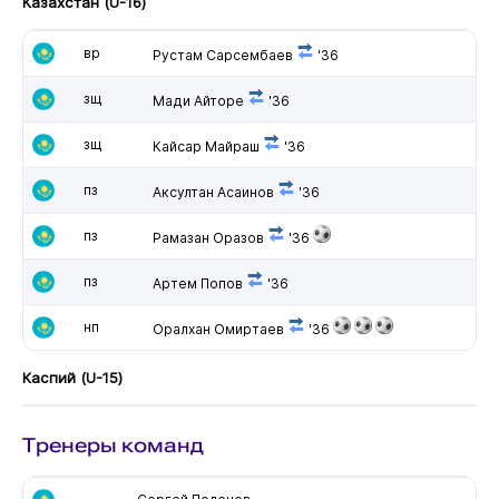
Казахстан (U-16)
вр
Рустам Сарсембаев
'36
зщ
Мади Айторе
'36
зщ
Кайсар Майраш
'36
пз
Аксултан Асаинов
'36
пз
Рамазан Оразов
'36
пз
Артем Попов
'36
нп
Оралхан Омиртаев
'36
Каспий (U-15)
Тренеры команд