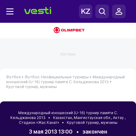
РЕКЛАМА
Футбол •
Футбол. Неофициальные турниры •
Международный
юношеский (U-16) турнир памяти С. Кельджанова 2013 •
Круговой турнир, мужчины
Международный юношеский (U-16) турнир памяти С.
Кельджанова 2013 •
Казахстан
,
Мангистауская обл.
,
Актау
,
Стадион «Жас Канат» • Круговой турнир, мужчины
3 мая 2013 13:00
•
закончен