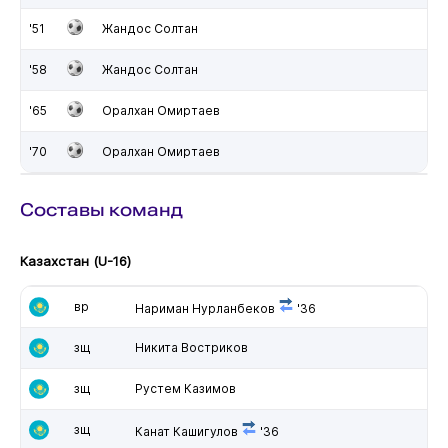
'51
Жандос Солтан
'58
Жандос Солтан
'65
Оралхан Омиртаев
'70
Оралхан Омиртаев
Составы команд
Казахстан (U-16)
вр
Нариман Нурланбеков
'36
зщ
Никита Востриков
зщ
Рустем Казимов
зщ
Канат Кашигулов
'36