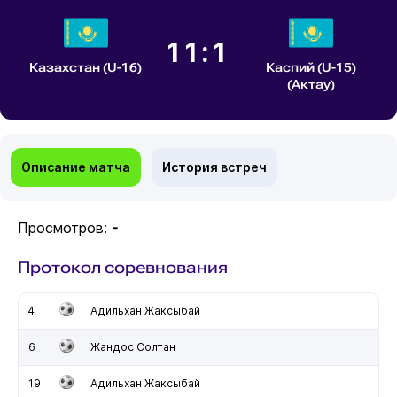
11:1
Казахстан (U-16)
Каспий (U-15)
(Актау)
Описание матча
История встреч
Просмотров:
-
Протокол соревнования
'4
Адильхан Жаксыбай
'6
Жандос Солтан
'19
Адильхан Жаксыбай