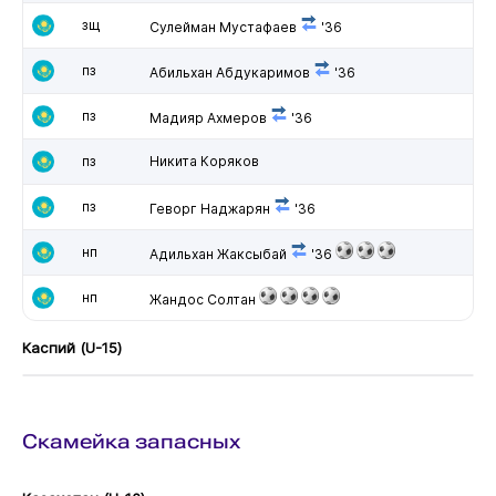
зщ
Сулейман Мустафаев
'36
пз
Абильхан Абдукаримов
'36
пз
Мадияр Ахмеров
'36
пз
Никита Коряков
пз
Геворг Наджарян
'36
нп
Адильхан Жаксыбай
'36
нп
Жандос Солтан
Каспий (U-15)
Скамейка запасных