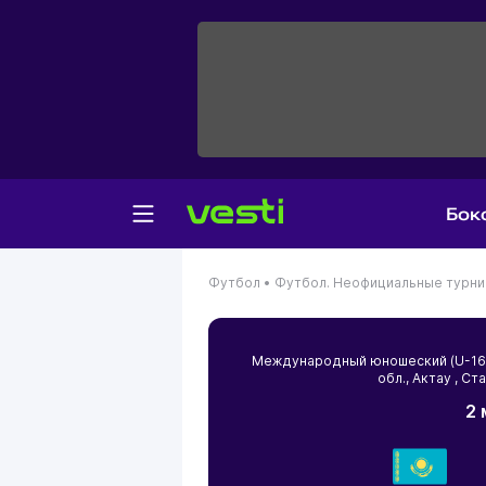
Бок
Футбол •
Футбол. Неофициальные турн
Международный юношеский (U-16)
обл.
,
Актау
, Ст
2 