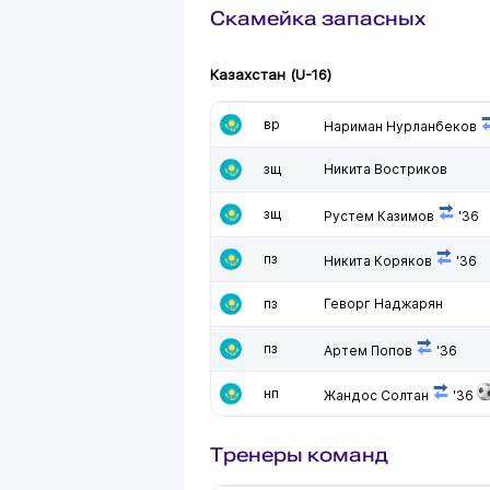
Скамейка запасных
Казахстан (U-16)
вр
Нариман Нурланбеков
зщ
Никита Востриков
зщ
Рустем Казимов
'36
пз
Никита Коряков
'36
пз
Геворг Наджарян
пз
Артем Попов
'36
нп
Жандос Солтан
'36
Тренеры команд