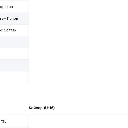
Коряков
тем Попов
с Солтан
Кайсар (U-16)
'36