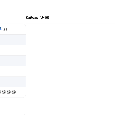
Кайсар (U-16)
'36