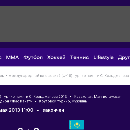
с
MMA
Футбол
Хоккей
Теннис
Lifestyle
Дру
иры •
Международный юношеский (U-16) турнир памяти С. Кельджанова 
 турнир памяти С. Кельджанова 2013 •
Казахстан
,
Мангистауская
адион «Жас Канат» • Круговой турнир, мужчины
мая 2013 11:00
•
закончен