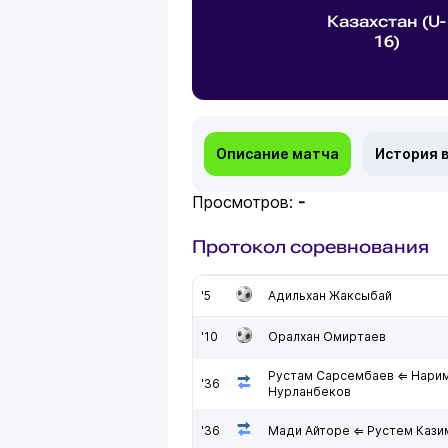
Казахстан (U-
16)
Описание матча
История 
Просмотров:
-
Протокол соревнования
'5
Адильхан Жаксыбай
'10
Оралхан Омиртаев
Рустам Сарсембаев ⇐ Нари
'36
Нурланбеков
'36
Мади Айторе ⇐ Рустем Кази