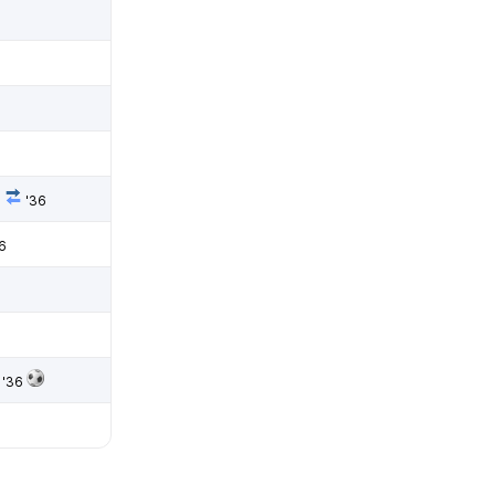
в
'36
6
'36