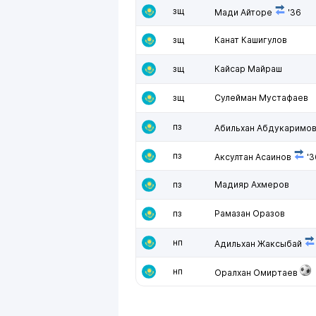
зщ
Мади Айторе
'36
зщ
Канат Кашигулов
зщ
Кайсар Майраш
зщ
Сулейман Мустафаев
пз
Абильхан Абдукаримо
пз
Аксултан Асаинов
'3
пз
Мадияр Ахмеров
пз
Рамазан Оразов
нп
Адильхан Жаксыбай
нп
Оралхан Омиртаев