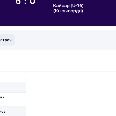
6:0
Кайсар (U-16)
(Кызылорда)
встреч
ман
мов