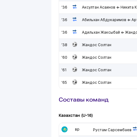
'36
Аксултан Асаинов ⇐ Никита 
'36
Абильхан Абдукаримов ⇐ Ар
'36
Адильхан Жаксыбай ⇐ Жандо
'38
Жандос Солтан
'60
Жандос Солтан
'61
Жандос Солтан
'65
Жандос Солтан
Составы команд
Казахстан (U-16)
вр
Рустам Сарсембаев