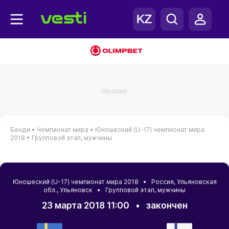
РЕКЛАМА
Бенди •
Чемпионат мира •
Юношеский (U-17) чемпионат мира
2018 •
Групповой этап, мужчины
Юношеский (U-17) чемпионат мира 2018 •
Россия
,
Ульяновская
обл.
,
Ульяновск
• Групповой этап, мужчины
23 марта 2018 11:00
•
закончен