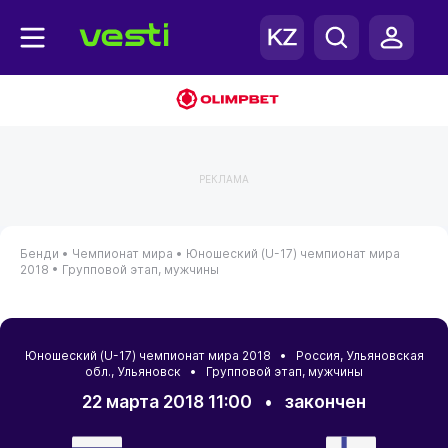
РЕКЛАМА
Бенди •
Чемпионат мира •
Юношеский (U-17) чемпионат мира
2018 •
Групповой этап, мужчины
Юношеский (U-17) чемпионат мира 2018 •
Россия
,
Ульяновская
обл.
,
Ульяновск
• Групповой этап, мужчины
22 марта 2018 11:00
•
закончен