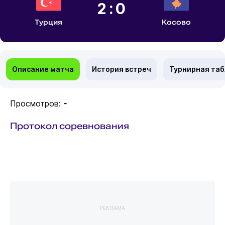
2:0
Турция
Косово
Описание матча
История встреч
Турнирная та
Просмотров:
-
Протокол соревнования
РЕКЛАМА