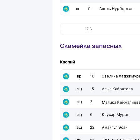
нп
9
Анель Нурберген
17.3
Скамейка запасных
Каспий
вр
16
Эвелина Хаджимур
зщ
15
Асыл Кайратова
зщ
2
Малика Кенжалиев
зщ
6
Каусар Мурат
зщ
22
Амангул Эсан