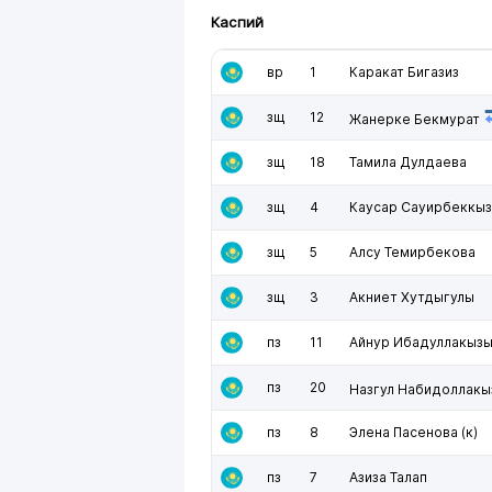
Каспий
вр
1
Каракат Бигазиз
зщ
12
Жанерке Бекмурат
зщ
18
Тамила Дулдаева
зщ
4
Каусар Сауирбеккы
зщ
5
Алсу Темирбекова
зщ
3
Акниет Хутдыгулы
пз
11
Айнур Ибадуллакыз
пз
20
Назгул Набидоллакы
пз
8
Элена Пасенова
(к)
пз
7
Азиза Талап