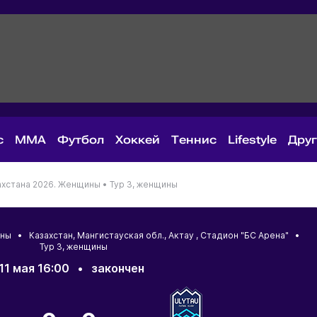
с
MMA
Футбол
Хоккей
Теннис
Lifestyle
Дру
ахстана 2026. Женщины •
Тур 3, женщины
щины •
Казахстан
,
Мангистауская обл.
,
Актау
, Стадион "БС Арена" •
Тур 3, женщины
11 мая 16:00
•
закончен