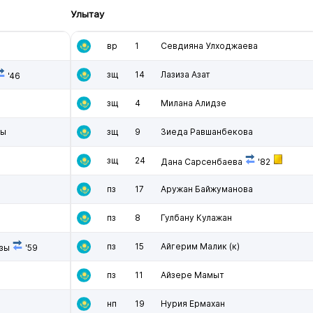
Улытау
вр
1
Севдияна Улходжаева
зщ
14
Лазиза Азат
'46
зщ
4
Милана Алидзе
зы
зщ
9
Зиеда Равшанбекова
зщ
24
Дана Сарсенбаева
'82
пз
17
Аружан Байжуманова
ы
пз
8
Гулбану Кулажан
пз
15
Айгерим Малик
(к)
зы
'59
пз
11
Айзере Мамыт
нп
19
Нурия Ермахан