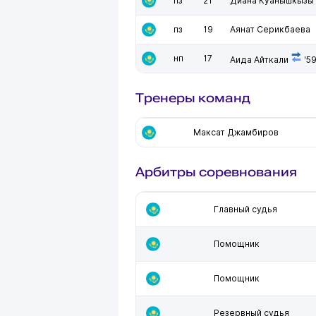
пз
21
Диана Куанышкызы
пз
19
Аянат Серикбаева
нп
17
Аида Айткали
'5
Тренеры команд
Максат Джамбиров
Арбитры соревнования
Главный судья
Помощник
Помощник
Резервный судья