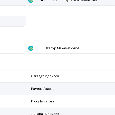
нп
28
Нурайым Самбетова
9
Жасур Махаматкулов
Сагадат Идрисов
Рамиля Азиева
Инжу Булатова
Динара Пиримбет