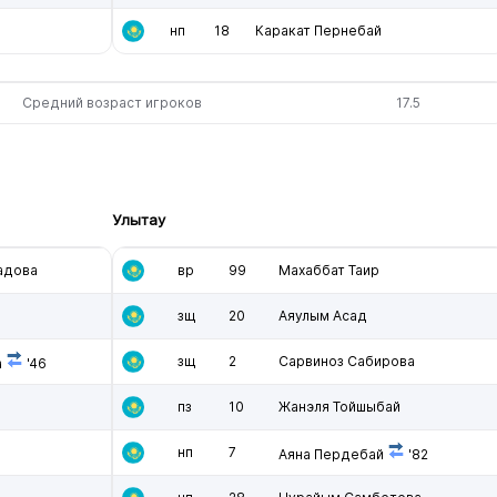
нп
18
Каракат Пернебай
Средний возраст игроков
17.5
Улытау
адова
вр
99
Махаббат Таир
зщ
20
Аяулым Асад
зщ
2
Сарвиноз Сабирова
а
'46
пз
10
Жанэля Тойшыбай
нп
7
Аяна Пердебай
'82