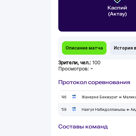
Каспий
(Актау)
Описание матча
История 
Зрители, чел.:
100
Просмотров:
-
Протокол соревнования
'46
Жанерке Бекмурат ⇐ Малик
'59
Назгул Набидоллакызы ⇐ Аи
Составы команд