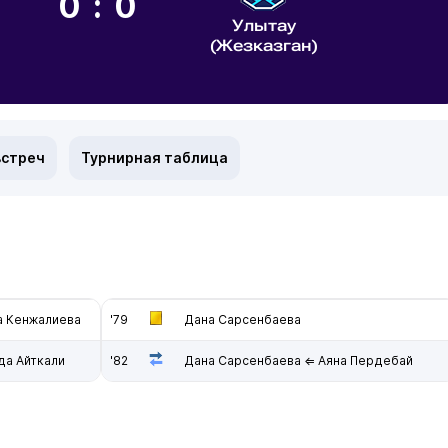
0:0
Улытау
(Жезказган)
встреч
Турнирная таблица
а Кенжалиева
'79
Дана Сарсенбаева
да Айткали
'82
Дана Сарсенбаева ⇐ Аяна Пердебай