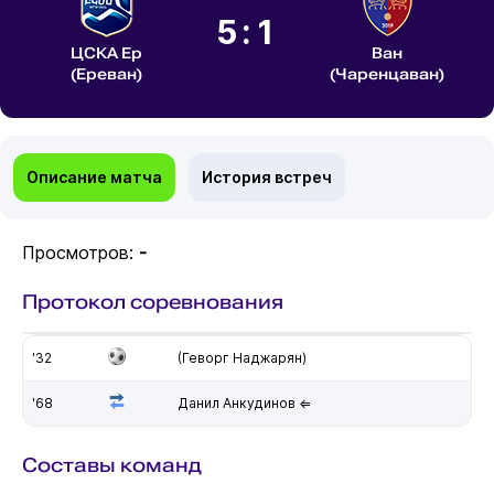
5:1
ЦСКА Ер
Ван
(Ереван)
(Чаренцаван)
Описание матча
История встреч
Просмотров:
-
Протокол соревнования
'32
(Геворг Наджарян)
'68
Данил Анкудинов ⇐
Составы команд