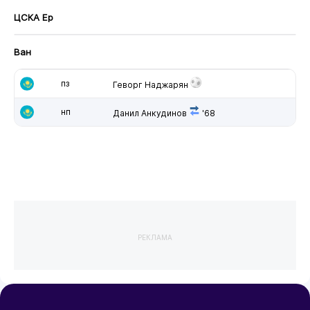
ЦСКА Ер
Ван
пз
Геворг Наджарян
нп
Данил Анкудинов
'68
РЕКЛАМА