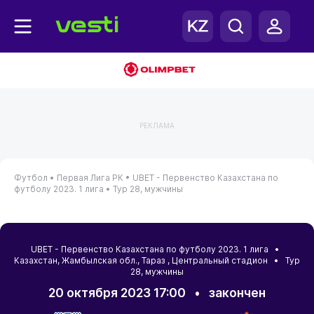
РЕКЛАМА
Футбол •
Первая Лига РК •
UBET - Первенство Казахстана по
футболу 2023. 1 лига •
Тур 28, мужчины
UBET - Первенство Казахстана по футболу 2023. 1 лига •
Казахстан
,
Жамбылская обл.
,
Тараз
, Центральный стадион • Тур
28, мужчины
20 октября 2023 17:00
•
закончен