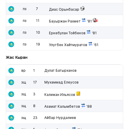
пз
7
Диас Орынбасар
пз
11
Бауыржан Рахмет
'81
пз
10
Еркебулан Тойбеков
'81
пз
19
Улугбек Хайтмуратов
'61
Жас Кыран
вр
1
Дулат Батырханов
зщ
17
Мухаммад Елеусов
зщ
3
Калижан Ильясов
зщ
8
Азамат Калымбетов
'88
зщ
23
Айбар Нурдалиев