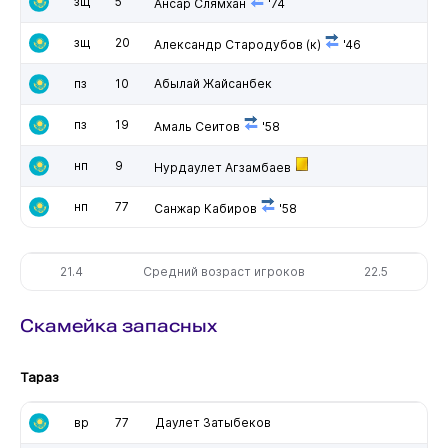
зщ
5
Ансар Слямхан
'74
зщ
20
Александр Стародубов
(к)
'46
пз
10
Абылай Жайсанбек
пз
19
Амаль Сеитов
'58
нп
9
Нурдаулет Агзамбаев
нп
77
Санжар Кабиров
'58
21.4
Средний возраст игроков
22.5
Скамейка запасных
Тараз
вр
77
Даулет Затыбеков