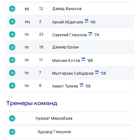
вр
12
Давид Ваньков
зщ
2
Арнай Абдигали
'46
пз
22
Савелий Глазунов
'74
пз
16
Данияр Ерлан
пз
11
Максим Котов
'88
пз
7
Мухтархан Сабдиров
'58
пз
6
Ахмет Тулеев
'58
Тренеры команд
Нурмат Мирзабаев
Эдуард Глазунов