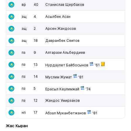
вр
40
Станислав Щербаков
зщ
4
Асылбек Асан
зщ
2
Арсен Жандосов
зщ
18
Давранбек Сеитов
пз
9
Алтарази Альбердиев
пз
13
Нурдаулет Байбосынов
'61
пз
14
Муслим Жумат
'81
пз
5
Ерасыл Кеулимжай
'74
пз
12
Жандос Умирзаков
нп
17
Абзал Муканбетжанов
'81
Жас Кыран