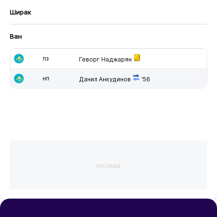
Ширак
Ван
пз
Геворг Наджарян
нп
Данил Анкудинов
'56
РЕКЛАМА