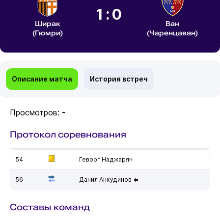
1:0
Ширак
Ван
(Гюмри)
(Чаренцаван)
Описание матча
История встреч
Просмотров:
-
Протокол соревнования
'54
Геворг Наджарян
'56
Данил Анкудинов ⇐
Составы команд