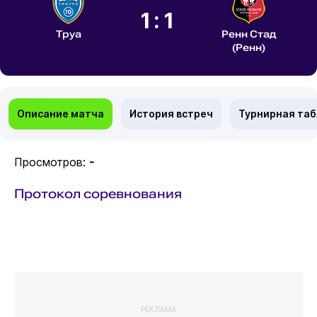
1:1
Труа
Ренн Стад
(Ренн)
Описание матча
История встреч
Турнирная та
Просмотров:
-
Протокол соревнования
РЕКЛАМА