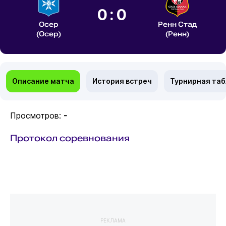
0:0
Осер
Ренн Стад
(Осер)
(Ренн)
Описание матча
История встреч
Турнирная та
Просмотров:
-
Протокол соревнования
РЕКЛАМА