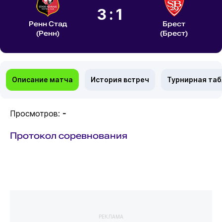
3:1
Ренн Стад
Брест
(Ренн)
(Брест)
Описание матча
История встреч
Турнирная та
Просмотров:
-
Протокол соревнования
РЕКЛАМА