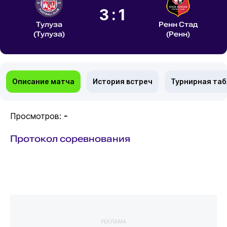
3:1
Тулуза
Ренн Стад
(Тулуза)
(Ренн)
Описание матча
История встреч
Турнирная та
Просмотров:
-
Протокол соревнования
РЕКЛАМА