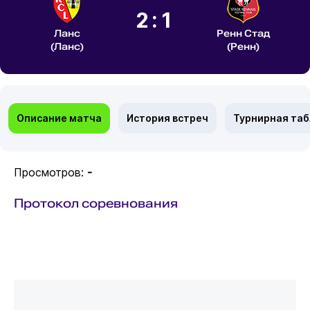
2:1
Ланс
Ренн Стад
(Ланс)
(Ренн)
Описание матча
История встреч
Турнирная та
Просмотров:
-
Протокол соревнования