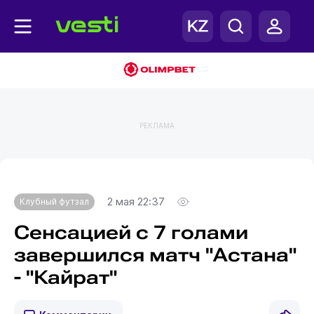
РЕКЛАМА
Главная
Клубный футзал
2 мая 22:37
Клубный футзал
Сенсацией с 7 голами
завершился матч "Астана"
- "Кайрат"