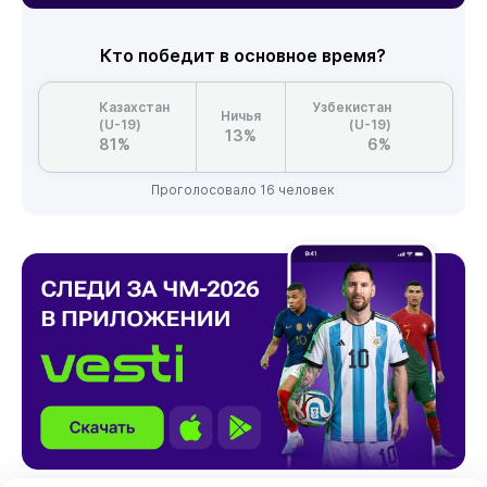
Кто победит в основное время?
Казахстан
Узбекистан
Ничья
(U-19)
(U-19)
13%
81%
6%
Проголосовало 16 человек