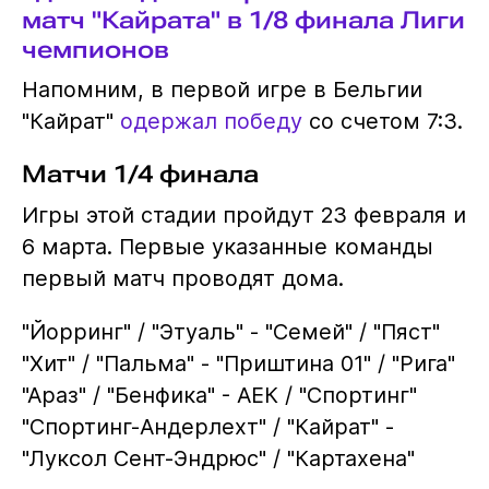
матч "Кайрата" в 1/8 финала Лиги
чемпионов
Напомним, в первой игре в Бельгии
"Кайрат"
одержал победу
со счетом 7:3.
Матчи 1/4 финала
Игры этой стадии пройдут 23 февраля и
6 марта. Первые указанные команды
первый матч проводят дома.
"Йорринг" / "Этуаль" - "Семей" / "Пяст"
"Хит" / "Пальма" - "Приштина 01" / "Рига"
"Араз" / "Бенфика" - АЕК / "Спортинг"
"Спортинг-Андерлехт" / "Кайрат" -
"Луксол Сент-Эндрюс" / "Картахена"