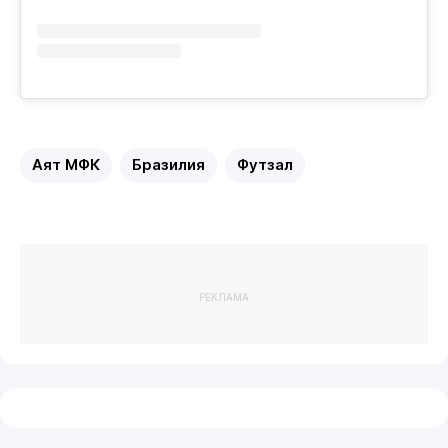
Аят МФК
Бразилия
Футзал
РЕКЛАМА