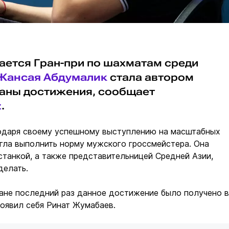
ается Гран-при по шахматам среди
Жансая Абдумалик
стала автором
раны достижения, сообщает
z
.
одаря своему успешному выступлению на масштабных
гла выполнить норму мужского гроссмейстера. Она
станкой, а также представительницей Средней Азии,
делать.
тане последний раз данное достижение было получено в
роявил себя Ринат Жумабаев.