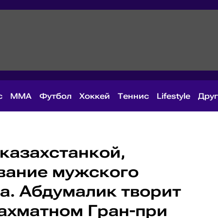
с
MMA
Футбол
Хоккей
Теннис
Lifestyle
Дру
 казахстанкой,
вание мужского
а. Абдумалик творит
ахматном Гран-при