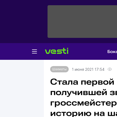
Бок
Главная
Шахматы
1 июня 2021 17:54
Шахматы
Стала первой
получившей з
гроссмейстер
историю на ш