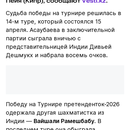
Пейя (Кипр), сообщают
Vesti.kz
.
Судьба победы на турнире решилась в
14-м туре, который состоялся 15
апреля. Асаубаева в заключительной
партии сыграла вничью с
представительницей Индии Дивьей
Дешмукх и набрала восемь очков.
Победу на Турнире претенденток-2026
одержала другая шахматистка из
Индии —
Вайшали Рамешбабу
. В
последнем туре она обыграла