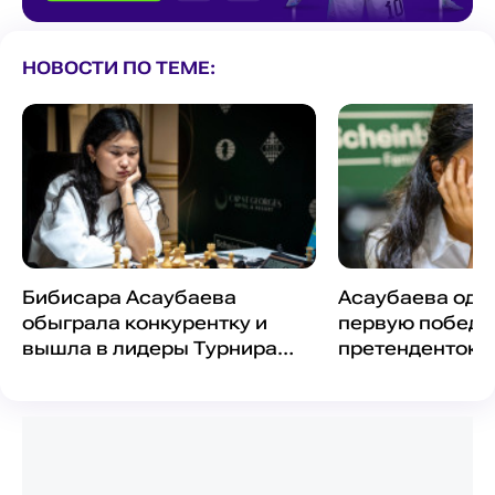
НОВОСТИ ПО ТЕМЕ:
Бибисара Асаубаева
Асаубаева оде
обыграла конкурентку и
первую победу 
вышла в лидеры Турнира
претенденток
претенденток-2026