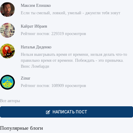
Максим Епишко
Если ты смелый, ловкий, умелый - джунгли тебя зовут
Кайрат Ибраев
Рейтинг постов: 229319 просмотров
Наталья Диденко
Нельзя выигрывать время от времени, нельзя делать что-то
правильно время от времени. Побеждать - это привычка.
Винс Ломбарди
Zinur
Рейтинг постов: 108909 просмотров
Все авторы
НАПИСАТЬ ПОСТ
Популярные блоги