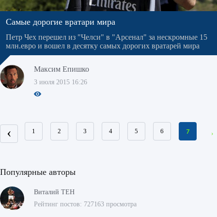
Самые дорогие вратари мира
Петр Чех перешел из "Челси" в "Арсенал" за нескромные 15
млн.евро и вошел в десятку самых дорогих вратарей мира
Максим Епишко
3 июля 2015 16:26
‹
1
2
3
4
5
6
7
›
Популярные авторы
Виталий ТЕН
Рейтинг постов: 727163 просмотра