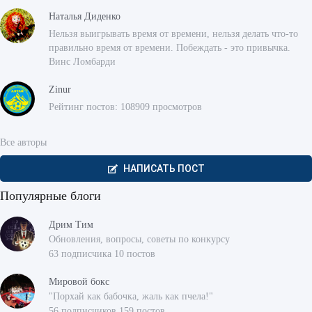
Наталья Диденко
Нельзя выигрывать время от времени, нельзя делать что-то
правильно время от времени. Побеждать - это привычка.
Винс Ломбарди
Zinur
Рейтинг постов: 108909 просмотров
Все авторы
НАПИСАТЬ ПОСТ
Популярные блоги
Дрим Тим
Обновления, вопросы, советы по конкурсу
63 подписчика 10 постов
Мировой бокс
"Порхай как бабочка, жаль как пчела!"
56 подписчиков 159 постов