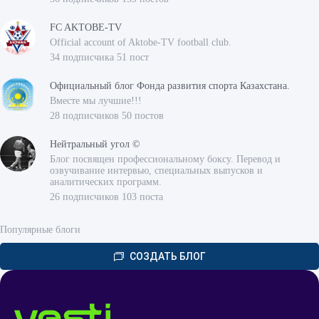
FC AKTOBE-TV
Official account of Aktobe-TV football club.
34 подписчика 51 пост
Официальный блог Фонда развития спорта Казахстана.
Вместе мы лучшие!!!
28 подписчиков 50 постов
Нейтральный угол ©
Блог посвящен профессиональному боксу. Перевод и
озвучивание интервью, специальных выпусков и
аналитических программ.
26 подписчиков 103 поста
Популярные блоги
СОЗДАТЬ БЛОГ