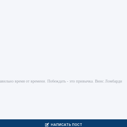
правильно время от времени. Побеждать - это привычка. Винс Ломбарди
НАПИСАТЬ ПОСТ