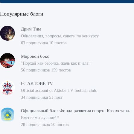
Популярные блоги
Дрим Тим
Обновления, вопросы, советы по конкурсу
63 подписчика 10 постов
Мировой бокс
"Порхай как бабочка, жаль как пчела!"
56 подписчиков 159 постов
FC AKTOBE-TV
Official account of Aktobe-TV football club.
34 подписчика 51 пост
Официальный блог Фонда развития спорта Казахстана.
Вместе мы лучшие!!!
28 подписчиков 50 постов