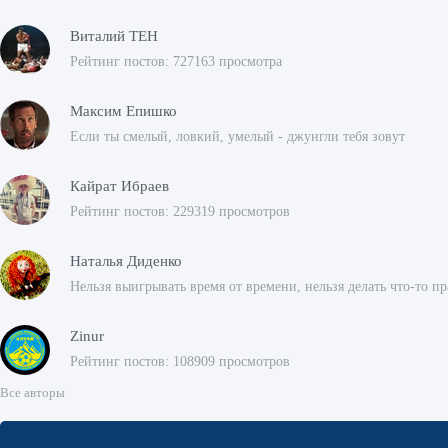
Виталий ТЕН
Рейтинг постов: 727163 просмотра
Максим Епишко
Если ты смелый, ловкий, умелый - джунгли тебя зовут
Кайрат Ибраев
Рейтинг постов: 229319 просмотров
Наталья Диденко
Нельзя выигрывать время от времени, нельзя делать что-то 
Zinur
Рейтинг постов: 108909 просмотров
Все авторы